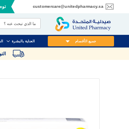
customercare@unitedpharmacy.sa
توصي
تخطي
إلى
المحتوى
جميع الأقسام
العناية بالبشرة
ال
الت
انتقل
إلى
النهاية
معرض
الصور