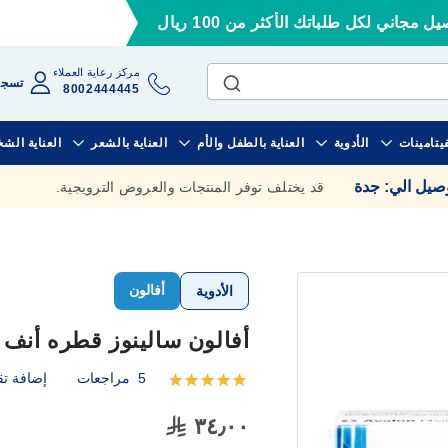
ل مجاني لكل طلباتك الأكثر من 100 ريال
مركز رعاية العملاء
تسجي
8002444445
فيتامينات
الأدوية
العناية بالطفل والأم
العناية بالشعر
العناية الش
وصيل الي
:
جدة
قد يختلف توفر المنتجات والعروض الترويجية.
أفالون
الأدوية
أفالون سالينوز قطره أنف 20 مل
5
مراجعات
إضافة تق
تقييم:
100
100
% of
٣٤٫٠٠