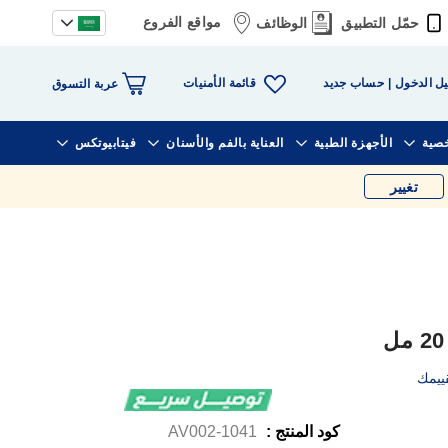
مواقع الفروع
حمّل التطبيق
الوظائف
قائمة الأمنيات
ل الدخول
حساب جديد
عربة التسوق
خصية
الأجهزة الطبية
العناية بالفم والأسنان
فيتابيوتكس
تغيير
ييمك
كود المنتج :
1041-AV002