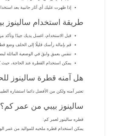
لم يتم الإبلاغ عن أي آثار جانبية لمحلول سا
إذا ظهرت عليك أي آثار جانبية بعد استخدا
طريقة استخدام سالينوز بي
قبل الاستخدام، اغسل يديك جيدًا وتأكد 
قم بإمالة رأسك قليلًا إلى الخلف وضع 
تنفس بعمق وابقَ في الوضعية المائلة لبض
يمكن استخدام القطرة عند الحاجة، حيث يُنصح باستخدامها 2-3 مرات يوم
هل آمنه قطرة سالينوز لل
تعتبر آمنه ولكن من الأفضل دائما استشاره الطبي
سالينوز بيبي من عمر كم؟
قطره سالينوز لعمر كم: