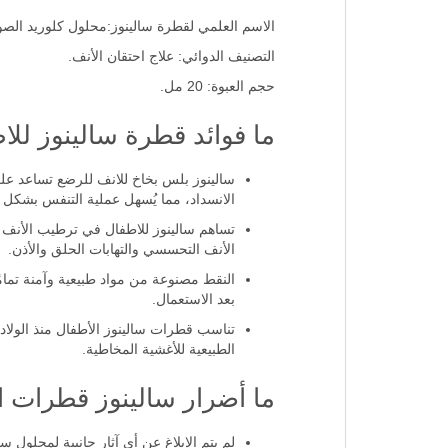
معلومات عن قطرة سالينوز
الاسم العلمي لقطرة سالينوز:محلول كلوريد الصو
التصنيف الدوائي: علاج احتقان الأنف.
حجم العبوة: 20 مل.
ما فوائد قطرة سالينوز للا
سالينوز بلس بخاخ للانف للرضع تساعد على 
الانسداد، مما يُسهل عملية التنفس بشكل 
تساهم سالينوز للاطفال في ترطيب الأنف و
الأنف التحسسي والتهابات الحلق والأذن.
النقط مصنوعة من مواد طبيعية وآمنة تمامً
بعد الاستعمال.
الطبيعية للأغشية المخاطية.
ما أضرار سالينوز قطرات 