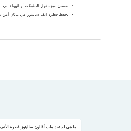
يُحفظ بخاخ سالينوز للاطفال بعيدًا عن م
لضمان منع دخول الملوثات أو الهواء إلى ال
تحفظ قطرة انف سالينوز في مكان آمن بعيد