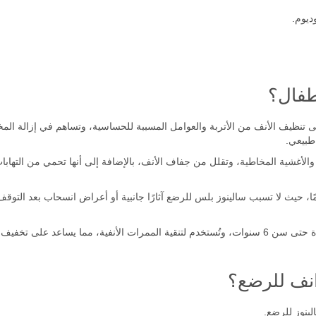
:
ديوم.
طفال؟
تنظيف الأنف من الأتربة والعوامل المسببة للحساسية، وتساهم في إزالة المخاط
طبيعي.
الأغشية المخاطية، وتقلل من جفاف الأنف، بالإضافة إلى أنها تحمي من التهابات
ا، حيث لا تسبب سالينوز بلس للرضع آثارًا جانبية أو أعراض انسحاب بعد التوقف 
تناسب قطرات سالينوز الأطفال منذ الولادة حتى سن 6 سنوات، وتُستخدم لتنقية الممرات الأنفية،
انف للرضع؟