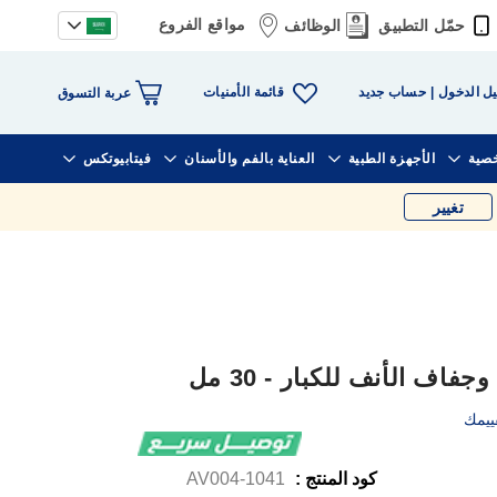
مواقع الفروع
حمّل التطبيق
الوظائف
قائمة الأمنيات
ل الدخول
حساب جديد
عربة التسوق
خصية
الأجهزة الطبية
العناية بالفم والأسنان
فيتابيوتكس
تغيير
فاف الأنف للكبار - 30 مل
ييمك
كود المنتج :
1041-AV004