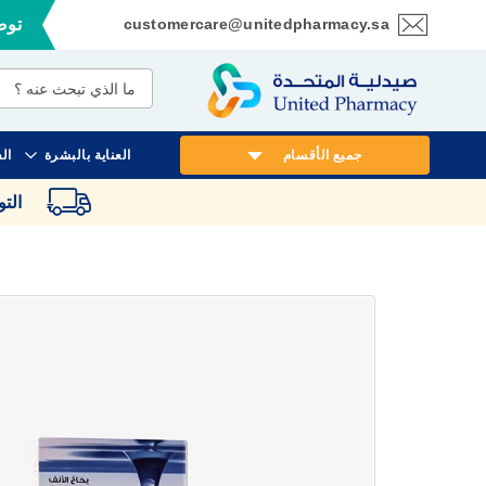
customercare@unitedpharmacy.sa
توصي
تخطي
إلى
المحتوى
جميع الأقسام
العناية بالبشرة
ال
الت
انتقل
إلى
النهاية
معرض
الصور