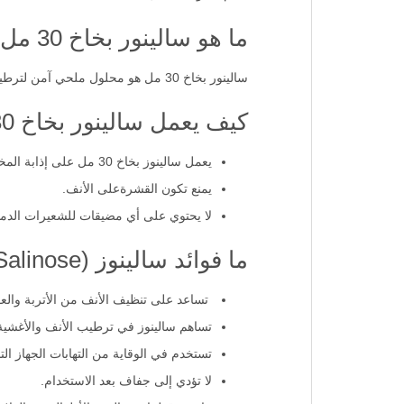
ما هو سالينور بخاخ 30 مل؟
سالينور بخاخ 30 مل هو محلول ملحي آمن لترطيب الأنف وتخفيف الاحتقان الذي يتزامن مع نزلات البرد أو الحساسية أو الاحتقان.
كيف يعمل سالينور بخاخ 30 مل؟
يعمل سالينوز بخاخ 30 مل على إذابة المخاط ولإزالة الضغط عن الجيوب والممرات الأنفية.
يمنع تكون القشرةعلى الأنف.
لا يحتوي على أي مضيقات للشعيرات الدموي
ما فوائد سالينوز (Salinose) أفالون بخاخ أنف ملحي طبيعي؟
تساعد على تنظيف الأنف من الأتربة والعو
تساهم سالينوز في ترطيب الأنف والأغشية
تستخدم في الوقاية من التهابات الجهاز ال
لا تؤدي إلى جفاف بعد الاستخدام.