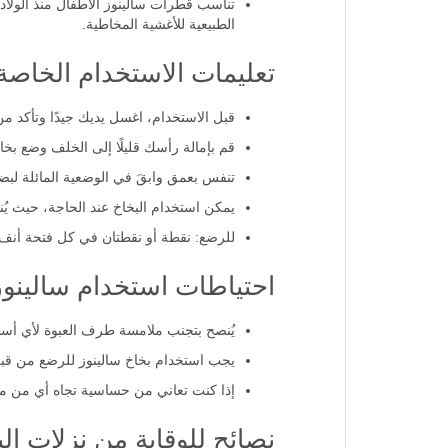
الطبيعية للأغشية المخاطية.
تعليمات الاستخدام الخاصة بسا
قبل الاستخدام، اغسل يديك جيدًا وتأكد 
قم بإمالة رأسك قليلًا إلى الخلف وضع ب
تنفس بعمق وابقَ في الوضعية المائلة لبض
يمكن استخدام البخاخ عند الحاجة، حيث يُنصح باستخدامها 2-3 مرات يومي
للرضع: نقطة أو نقطتان في كل فتحة أنف 
احتياطات استخدام سالينور بخا
يُنصح بتجنب ملامسة طرف العبوة لأي أسط
يجب استخدام بخاخ سالينوز للرضع من قب
إذا كنت تعاني من حساسية تجاه أي من مك
نصائح للوقاية من نزلات الب