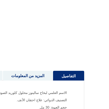
إلى
بداية
معرض
الصور
المزيد من المعلومات
التفاصيل
الاسم العلمي لبخاخ سالينوز:محلول كلوريد الصود
التصنيف الدوائي: علاج احتقان الأنف.
حجم العبوة: 30 مل.