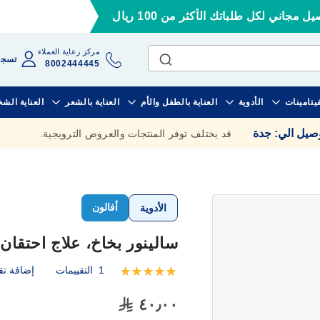
ل مجاني لكل طلباتك الأكثر من 100 ريال
مركز رعاية العملاء
تسجي
8002444445
فيتامينات
الأدوية
العناية بالطفل والأم
العناية بالشعر
العناية الش
وصيل الي
:
جدة
قد يختلف توفر المنتجات والعروض الترويجية.
أفالون
الأدوية
سالينور بخاخ، علاج احتقان وج
1
التقييمات
إضافة تق
تقييم:
100
100
% of
٤٠٫٠٠