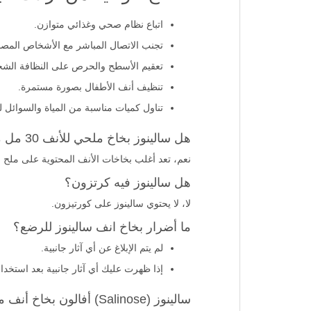
اتباع نظام صحي وغذائي متوازن.
تجنب الاتصال المباشر مع الأشخاص المصاب
تعقيم الأسطح والحرص على النظافة الشخ
تنظيف أنف الأطفال بصورة مستمرة.
تناول كميات مناسبة من المياة والسوائل 
هل سالينوز بخاخ ملحي للأنف 30 مل مسموح للحامل؟
نعم، تعد أغلب بخاخات الأنف المحتوية على ملح ا
هل سالينوز فيه كرتزون؟
لا، لا يحتوي سالينوز على كورتيزون.
ما أضرار بخاخ انف سالينوز للرضع؟
لم يتم الإبلاغ عن أي آثار جانبية.
إذا ظهرت عليك أي آثار جانبية بعد استخدا
سالينوز (Salinose) أفالون بخاخ أنف ملحي طبيعي كم صلاحيته بعد الفتح؟