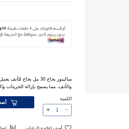
سالينور بخاخ 30 مل
بخاخ للأنف يعمل 
والأنف، مما يسمح بإزالة الجزيئات و
الكمية
أضف
أضف لقائمة الرغبات
إضاف