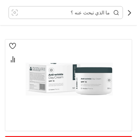
خطي
لى
لمحتوى
انتقل
إلى
النهاية
معرض
الصور