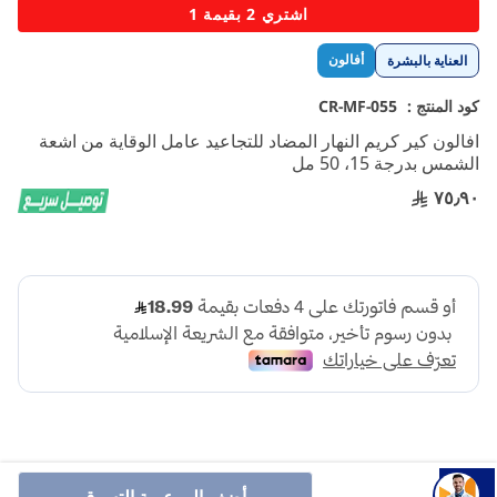
تخطي
اشتري 2 بقيمة 1
إلى
بداية
أفالون
العناية بالبشرة
معرض
الصور
كود المنتج :
CR-MF-055
افالون كير كريم النهار المضاد للتجاعيد عامل الوقاية من اشعة
الشمس بدرجة 15، 50 مل
٧٥٫٩٠