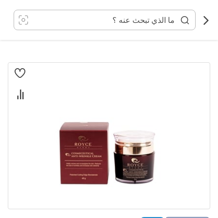
خطي
لى
لمحتوى
انتقل
إلى
النهاية
معرض
الصور