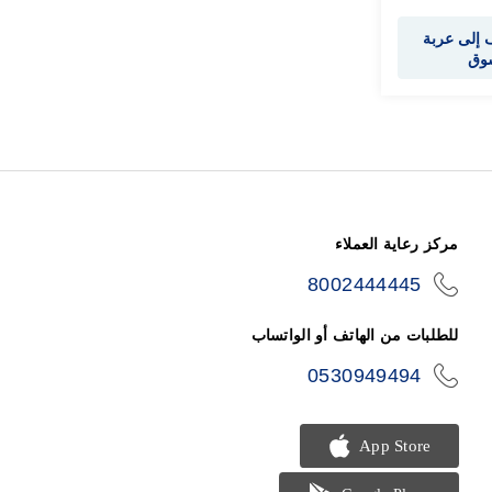
إلى عربة
سوق
مركز رعاية العملاء
8002444445
icon-
phone
للطلبات من الهاتف أو الواتساب
0530949494
icon-
phone