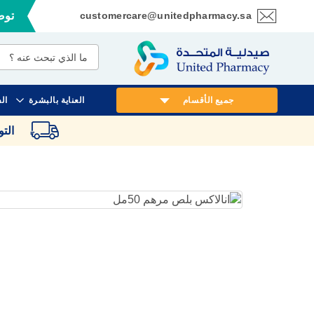
customercare@unitedpharmacy.sa
توصي
تخطي
إلى
المحتوى
جميع الأقسام
العناية بالبشرة
ال
الت
انتقل
إلى
النهاية
معرض
الصور
تخطي
إلى