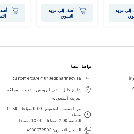
إلى عربة
أضف إلى عربة
أضف 
وق
التسوق
الت
تواصل معنا
وعا
customercare@unitedpharmacy.sa
icon-
email
م
شارع حائل - حي الرويس - جدة - المملكة
العربية السعودية
من السبت - للخميس 9:00 صباحا - 11:59
مساءا
الجمعة 2:00 مساءا - 10:00 مساءا
السجل التجاري: 4030072592