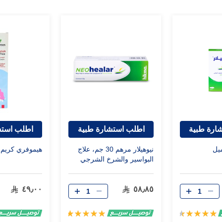
ارة طبية
اطلب استشارة طبية
اطلب استش
نيوهيلار مرهم 30 جم، علاج
هيموفري كريم 50 مل
البواسير والشرخ الشرجي
٤٩٫٠٠
٥٨٫٨٥
تقييم:
تقييم:
100%
93%