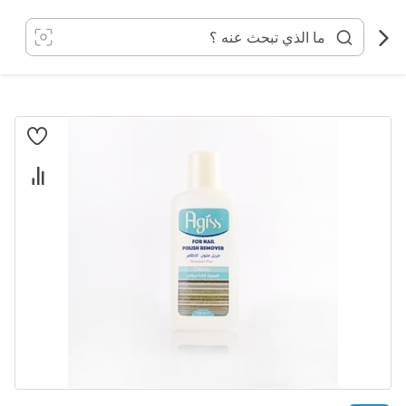
خطي
لى
لمحتوى
انتقل
إلى
النهاية
معرض
الصور