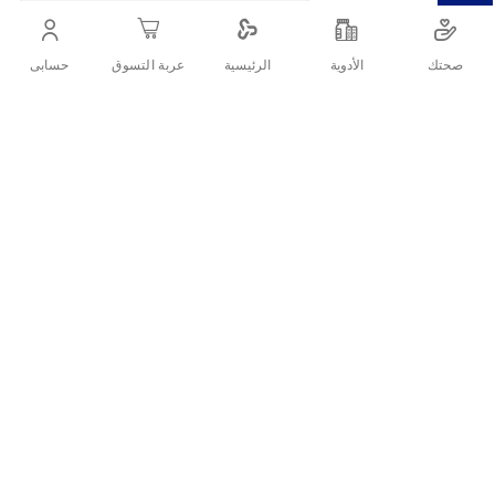
أنشرها :
صحتك
الأدوية
حسابى
الرئيسية
عربة التسوق
التفاصيل
مقص بجودة عالية مصنوع من معدن لامع مقاوم للصدأ
تقييمات العملاء
اكتب تقييم