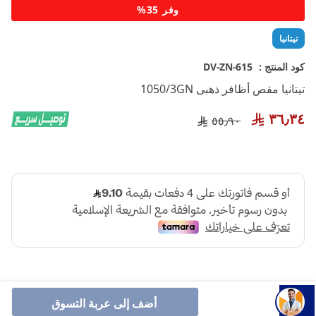
تخطي
وفر 35%
إلى
بداية
تيتانيا
معرض
الصور
كود المنتج :
DV-ZN-615
تيتانيا مقص أظافر ذهبى 1050/3GN
٣٦٫٣٤
٥٥٫٩٠
أضف إلى عربة التسوق