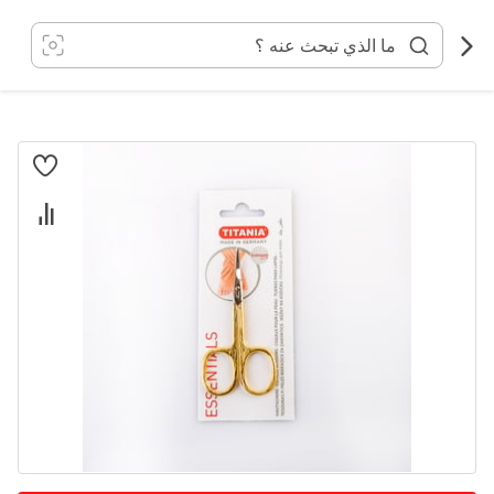
خطي
لى
لمحتوى
انتقل
إلى
النهاية
معرض
الصور