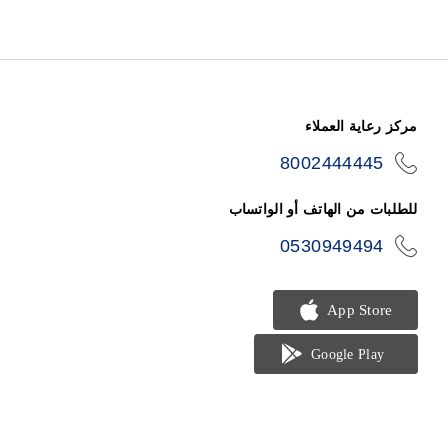
مركز رعاية العملاء
8002444445
icon-
phone
للطلبات من الهاتف أو الواتساب
0530949494
icon-
phone