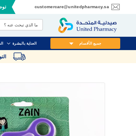
customercare@unitedpharmacy.sa
توصي
تخطي
إلى
المحتوى
جميع الأقسام
العناية بالبشرة
ال
الت
انتقل
إلى
النهاية
معرض
الصور