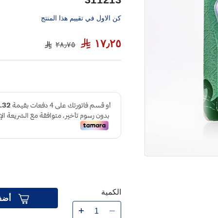
كن الاول في تقييم هذا المنتج
١٧٫٢٥
٢٨٫٧٥
الكمية
أضف