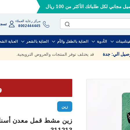
ل مجاني لكل طلباتك الأكثر من 100 ريال
مركز رعاية العملاء
تسجي
8002444445
فيتامينات
الأدوية
العناية بالطفل والأم
العناية بالشعر
العناية الش
وصيل الي
:
جدة
قد يختلف توفر المنتجات والعروض الترويجية.
وف
زين
زين مشط قمل معدن أسنان
311213