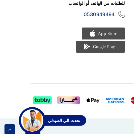
للطلبات من الهاتف أو الواتساب
0530949494
icon-
phone
تحدث الي الصيدلي