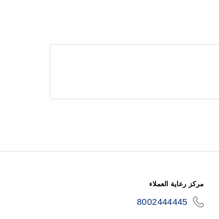
مركز رعاية العملاء
8002444445
icon-
phone