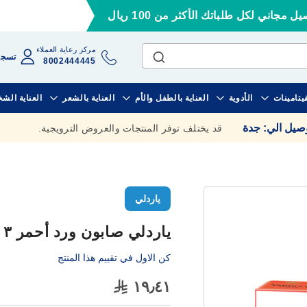
ل مجاني لكل طلباتك الأكثر من 100 ريال
مركز رعاية العملاء
تسجي
8002444445
فيتامينات
الأدوية
العناية بالطفل والأم
العناية بالشعر
العناية الش
وصيل الي
:
جدة
قد يختلف توفر المنتجات والعروض الترويجية.
ياردلي
ياردلي صابون ورد أحمر ٣ عبوات ×١٠٠ جرام
كن الاول في تقييم هذا المنتج
١٩٫٤١