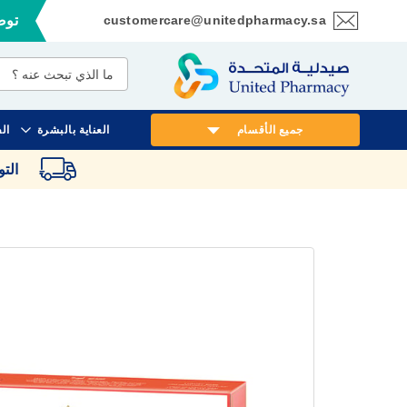
customercare@unitedpharmacy.sa
توصي
تخطي
إلى
المحتوى
جميع الأقسام
العناية بالبشرة
ال
الت
انتقل
إلى
النهاية
معرض
الصور