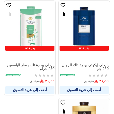
قائمة
قائمة
الامنيات
الامنيا
قارن
قارن
بين
بين
المنتجات
المنتج
وفر 25%
وفر 25%
ياردلى إيكوتي بودرة تلك للرجال
ياردلي بودرة تلك بعطر الياسمين
250 جم
250 جرام
Rating:
Rating:
0%
0%
٢١٫٥٦
٢١٫٥٦
٢٨٫٧٥
٢٨٫٧٥
أضف إلى عربة التسوق
أضف إلى عربة التسوق
قائمة
الامنيات
قارن