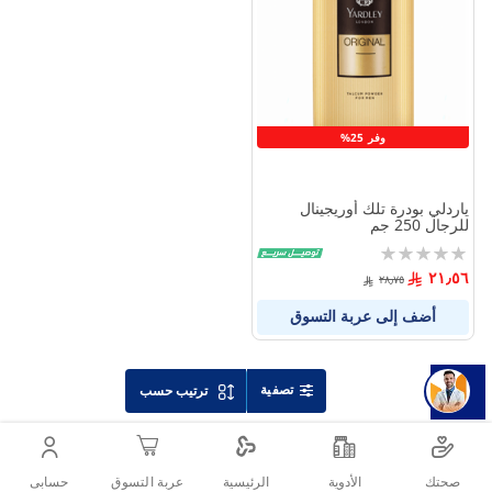
بين
المنتجات
وفر 25%
ياردلي بودرة تلك أوريجينال
للرجال 250 جم
Rating:
0%
٢١٫٥٦
٢٨٫٧٥
أضف إلى عربة التسوق
تصفية
ترتيب حسب
صحتك
الأدوية
حسابى
الرئيسية
عربة التسوق