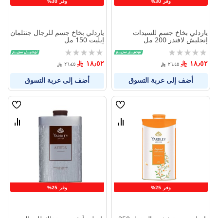
وفر 30%
وفر 30%
ياردلي بخاخ جسم للسيدات
ياردلي بخاخ جسم للرجال جنتلمان
إنجليش لافندر 200 مل
إيليت 150 مل
Rating:
Rating:
0%
0%
١٨٫٥٢
١٨٫٥٢
٢٦٫٤٥
٢٦٫٤٥
أضف إلى عربة التسوق
أضف إلى عربة التسوق
قائمة
قائمة
الامنيات
الامنيا
قارن
قارن
بين
بين
المنتجات
المنتج
وفر 25%
وفر 25%