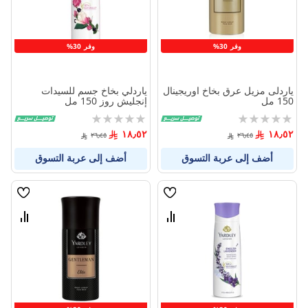
وفر 30%
وفر 30%
ياردلى مزيل عرق بخاخ اوريجينال
ياردلي بخاخ جسم للسيدات
150 مل
إنجليش روز 150 مل
Rating:
Rating:
0%
0%
١٨٫٥٢
١٨٫٥٢
٢٦٫٤٥
٢٦٫٤٥
أضف إلى عربة التسوق
أضف إلى عربة التسوق
قائمة
قائمة
الامنيات
الامنيا
قارن
قارن
بين
بين
المنتجات
المنتج