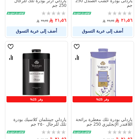
ياردلى بودرة خشب الصندل 250
ياردلي أرثر بودرة تلك للرجال
جم
250 جم
Rating:
Rating:
0%
0%
٢١٫٥٦
٢١٫٥٦
٢٨٫٧٥
٢٨٫٧٥
أضف إلى عربة التسوق
أضف إلى عربة التسوق
قائمة
قائمة
الامنيات
الامنيا
قارن
قارن
بين
بين
المنتجات
المنتج
وفر 25%
وفر 25%
ياردلي بودرة تلك معطرة برائحة
ياردلي جينتلمان كلاسيك بودرة
اللافندر الإنجليزي 250 جم
تلك للرجال ٢٥٠ جم
Rating:
Rating:
0%
0%
٢١٫٥٦
٢١٫٥٦