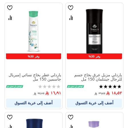
قائمة
قائمة
الامنيات
الامنيا
قارن
قارن
بين
بين
المنتجات
المنتج
وفر 30%
وفر 30%
ياردلي مزيل عرق بخاخ جسم
ياردلي عطر بخاخ نسائي إمبريال
للرجال جينتلمان 150 مل
جاسمين 150 مل
تقييم:
Rating:
0%
100%
١٦٫٩١
١٨٫٥٢
٢٤٫١٥
٢٦٫٤٥
أضف إلى عربة التسوق
أضف إلى عربة التسوق
قائمة
قائمة
الامنيات
الامنيا