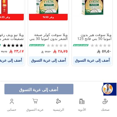
المنتجات
المنتجات
وفر 50%
وفر 35%
ويلا سوفت هير بدون
ويلا سوفت كولر صبغة
ويلا نيو ويف رغو
امونيا 50 بني فاتح 125
الشعر بدون امونيا 30 بني
تصفيفات شعر م
مل
غامق
ومموجة 200 مل
Rating:
Rating:
تقييم:
100%
0%
0%
٢٣٫١٧
٢٨٫٧٥
٥٧٫٥٠
٣٥٫٦٥
٥٧٫٥٠
أضف إلى عربة التسوق
أضف إلى عربة التسوق
أضف إلى عربة
أضف إلى عربة التسوق
صحتك
الأدوية
حسابى
الرئيسية
عربة التسوق