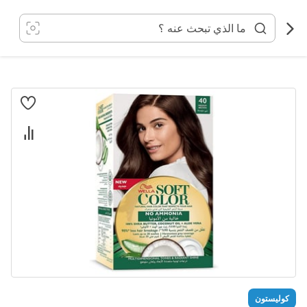
خطي
لى
لمحتوى
انتقل
إلى
النهاية
معرض
الصور
تخطي
كوليستون