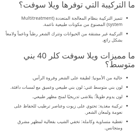
ما التركيبة التي توفرها ويلا سوفت؟
تتميز التركيبة بنظام المعالجة المتعددة (Multitreatment
system) المصنوع من مكونات طبيعية ناعمة.
التركيبة غير مشتقة من الحيوانات وتترك الشعر رطباً وناعماً ولامعاً
بشكل رائع.
ما مميزات ويلا سوفت كلر 40 بني
متوسط؟
خالية من الأمونيا: لطيفة على الشعر وفروة الرأس.
لون بني متوسط غني: لون بني طبيعي وعميق مع لمسات دافئة.
لون يدوم طويلاً: يتلاشى تدريجيًا لمنح مظهر طبيعي.
تركيبة مغذية: تحتوي على زيوت وعناصر ترطيب للحفاظ على
نعومة ولمعان الشعر.
تغطية متساوية وكاملة: تخفي الشيب بفعالية لمظهر مشرق
ومتجانس.