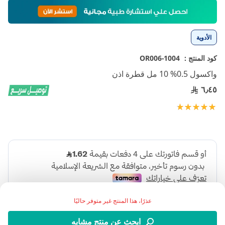
تخطي
إلى
بداية
معرض
الأدوية
الصور
كود المنتج :
1004-OR006
واكسول 0.5% 10 مل قطرة اذن
٦٫٤٥
تقييم:
100
100
% of
عذرًا، هذا المنتج غير متوفر حاليًا
ابحث عن منتج مشابه