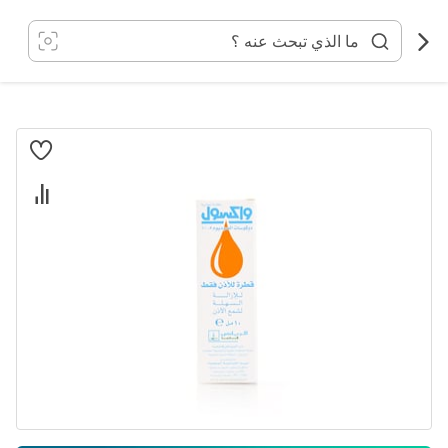
خطي
لى
لمحتوى
انتقل
إلى
النهاية
معرض
الصور