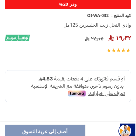
تخطي
وفر 20%
إلى
بداية
كود المنتج :
OI-WA-032
معرض
وادي النحل زيت الجلسرين 125مل
الصور
١٩٫٣٢
٢٤٫١٥
تقييم:
100
100
% of
أضف إلى عربة التسوق