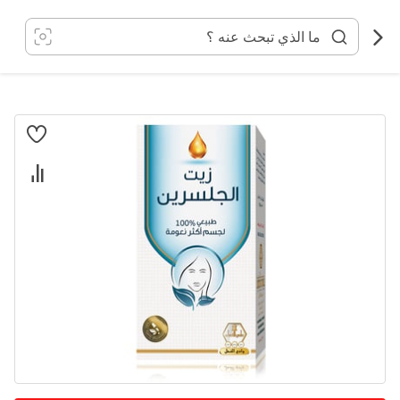
خطي
لى
لمحتوى
انتقل
إلى
النهاية
معرض
الصور