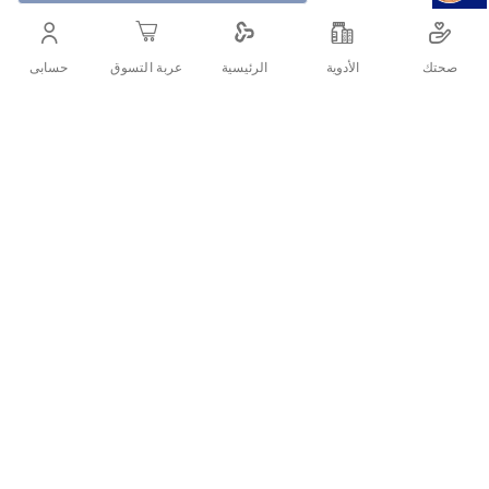
وادي النحل زيت الجلسرين 125 مل مرطب طبيعي للبشرة
الجافة والتشققات. مثالي لتنعيم الجلد، علاج الكعبين، تقوية
الأظافر، وترطيب الشعر. تركيبة آمنة للبشرة الحساسة
صحتك
الأدوية
حسابى
الرئيسية
عربة التسوق
والاستخدام اليومي.
أنشرها :
التفاصيل
وادي النحل زيت الجلسرين 125 مل هو منتج طبيعي يُستخدم لترطيب
البشرة الجافة وتنعيم الجلد الخشن، خاصة في مناطق مثل الكوعين،
الركبتين، والقدمين. يُعرف الجلسرين بقدرته على جذب الرطوبة من الجو
إلى الجلد، مما يجعله فعالًا في علاج الجفاف والتشقق. كما يمكن
استخدامه لتقوية الأظافر، تنعيم الشفاه، والعناية بالشعر الجاف
والمتقصف.