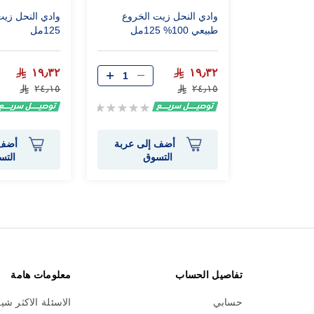
وادي النحل زيت الخروع
وادي النحل زيت
طبيعي 100% 125مل
125مل
١٩٫٣٢
١٩٫٣٢
٢٤٫١٥
٢٤٫١٥
Rating:
0%
أضف إلى عربة
أضف 
التسوق
التس
تفاصيل الحساب
معلومات هامة
حسابي
الاسئلة الاكثر شي