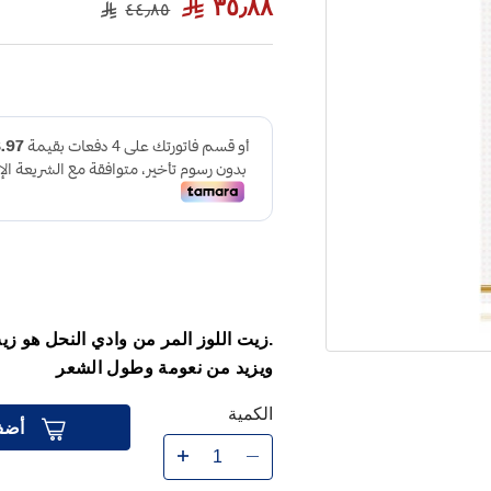
٣٥٫٨٨
٤٤٫٨٥
.زيت اللوز المر من وادي النحل هو ز
ويزيد من نعومة وطول الشعر
الكمية
أضف