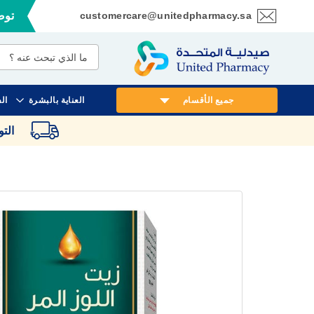
customercare@unitedpharmacy.sa
توصي
تخطي
إلى
المحتوى
جميع الأقسام
العناية بالبشرة
ال
الت
انتقل
إلى
النهاية
معرض
الصور