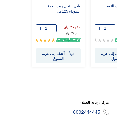
 الثوم
وادي النحل زيت الحبة
السوداء 125مل
٢٧٫٦٠
٣٤٫٥٠
Rating:
تقييم:
100%
0%
إلى عربة
أضف إلى عربة
سوق
التسوق
مركز رعاية العملاء
8002444445
icon-
phone