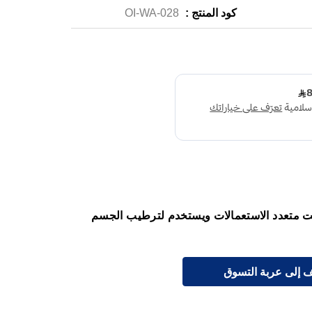
كود المنتج :
OI-WA-028
يت متعدد الاستعمالات ويستخدم لترطيب الجسم
 إلى عربة التسوق