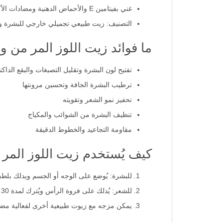
غني بفيتامين E والأحماض الدهنية ومضادات الأكسدة
التصنيف: زيت طبيعي تجميلي خارجي للبشرة و
ما فوائد زيت اللوز المر من و
تفتيح لون البشرة وتقليل التصبغات والبقع الداكن
ترطيب البشرة الجافة وتحسين مرونتها
تحفيز نمو الشعر وتقويته
تنظيف البشرة من الشوائب والمكياج
مقاومة التجاعيد والخطوط الدقيقة
كيف يُستخدم زيت اللوز المر 
للبشرة: يُوضع على الوجه أو الجسم ويدلك بلط
للشعر: يُدلك على فروة الرأس ويُترك لمدة 30 دقيقة ثم يُغسل بالشامبو
يمكن مزجه مع زيوت طبيعية أخرى لفعالية مض