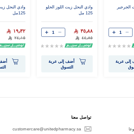
 الجرجير
وادي النحل زيت اللوز الحلو
وادي النحل زيت
125 مل
125مل
١٩٫٣٢
٣٥٫٨٨
٢٤٫١٥
٤٤٫٨٥
Rating:
Rating:
0%
0%
إلى عربة
أضف إلى عربة
أضف 
وق
التسوق
الت
تواصل معنا
وعا
customercare@unitedpharmacy.sa
icon-
email