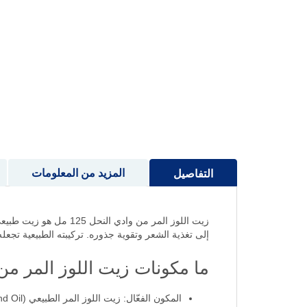
إلى
بداية
معرض
الصور
المزيد من المعلومات
التفاصيل
زيت اللوز المر من واد
إلى تغذية الشعر وتقوية جذوره. تركيبته الطبيعية تجعله
ما مكونات زيت اللوز المر من
المكون الفعّال: زيت اللوز المر الطبيعي (Bitter Almond Oil)