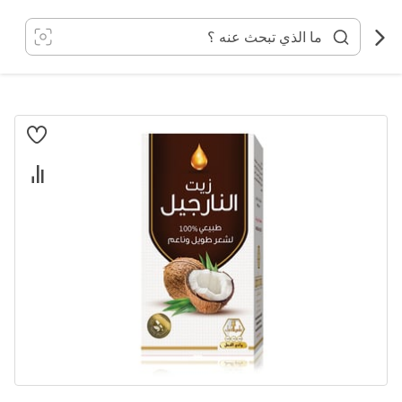
خطي
لى
لمحتوى
انتقل
إلى
النهاية
معرض
الصور