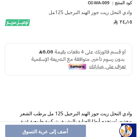
تخطي
كود المنتج :
OI-WA-009
إلى
وادي النحل زيت جوز الهند النرجيل 125مل
بداية
معرض
٢٤٫١٥
الصور
وادي النحل زيت جوز الهند النرجيل 125 مل يرطب الشعر
ويغذيه، يُستخدم أيضًا للعناية بالبشرة، بتركيبة طبيعية غنية
بالفيتامينات والأحماض الدهنية. مناسب للاستعمال اليومي.
أضف إلى عربة التسوق