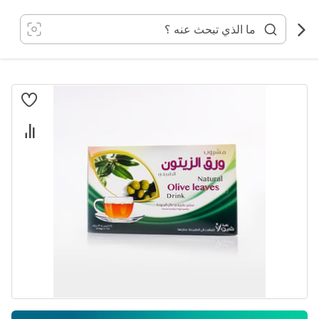
خطي
لى
لمحتوى
انتقل
إلى
النهاية
معرض
الصور
تخطي