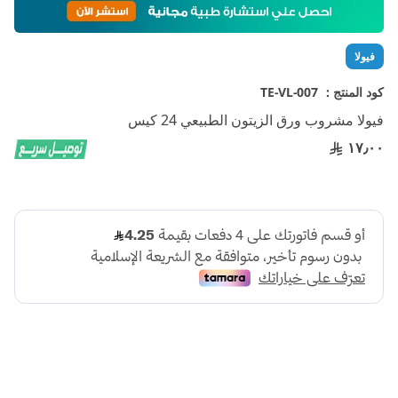
إلى
بداية
معرض
فيولا
الصور
كود المنتج :
TE-VL-007
فيولا مشروب ورق الزيتون الطبيعي 24 كيس
١٧٫٠٠