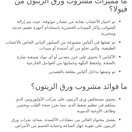
ما مميزات مشروب ورق الزيتون من
فيولا؟
تم اختيار الأعشاب بعناية من مصادر موثوقة، حيث يتم إزالة
الشوائب وآثار المبيدات الحشرية باستخدام أجهزة تعقيم حديثة
ومخبرية.
تم تعبئتها في أكياس مصنوعة من السليوز النباتي الخاص بالأعشاب
الطبيعية، والتي تخلو من أي أسمدة أو مبيدات.
الأكياس لا تحتوي على خرز معدني أو أي مواد صمغية ضارة
بالصحة. ولحفظ النكهة وحمايتها من العوامل الخارجية
تم وضعها بداخل أكياس مغلفة بالقصدير.
ما فوائد مشروب ورق الزيتون؟
يحتوي مستخلص ورق الزيتون على مركب الأوليوروبين الذي
يساهم في تنظيم ضغط الدم، مما يعزز صحة القلب ويحسن
وظائف الأوعية الدموية.
بفضل محتواه العالي من مضادات الأكسدة، يساعد شراب ورق
الزيتون على تقوية جهاز المناعة وحماية الجسم من الأمراض.