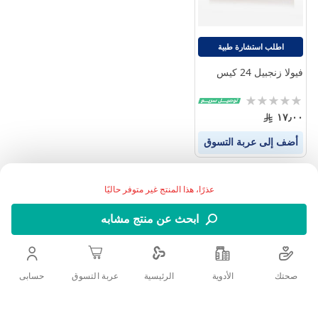
اطلب استشارة طبية
فيولا زنجبيل 24 كيس
Rating:
0%
١٧٫٠٠
أضف إلى عربة التسوق
عذرًا، هذا المنتج غير متوفر حاليًا
ابحث عن منتج مشابه
صحتك
الأدوية
حسابى
الرئيسية
عربة التسوق