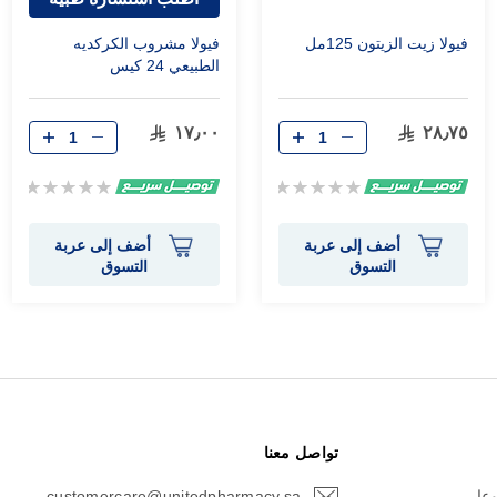
فيولا زيت الزيتون 125مل
فيولا مشروب الكركديه
الطبيعي 24 كيس
١٧٫٠٠
٢٨٫٧٥
Rating:
Rating:
0%
0%
أضف إلى عربة
أضف إلى عربة
التسوق
التسوق
تواصل معنا
وعا
customercare@unitedpharmacy.sa
icon-