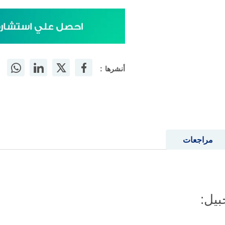
أنشرها :
مراجعات
يل: