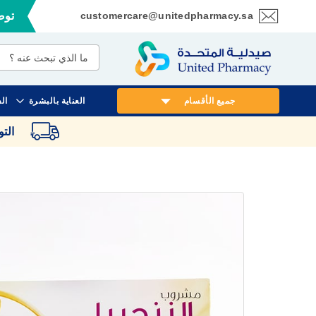
customercare@unitedpharmacy.sa
توصي
تخطي
إلى
المحتوى
جميع الأقسام
العناية بالبشرة
ال
الت
انتقل
إلى
النهاية
معرض
الصور