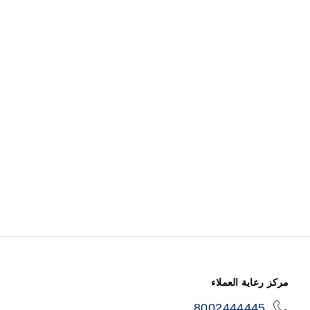
مركز رعاية العملاء
8002444445
icon-