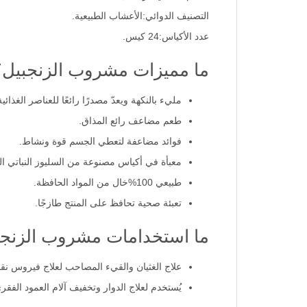
التصنيف الدوائي:الأعشاب الطبيعية.
عدد الأكياس:24 كيس.
ما مميزات مشروب الزنجبيل؟
مليء بالنكهة ويعدّ مصدرًا رائعًا للعناصر الغذائية
طعم مضاعف رائع المذاق.
فوائد مضاعفة لتعطي الجسم قوة ونشاط.
معبأة في أكياس مصنوعة من السليوز النباتي ا
طبيعي 100%خال من المواد الحافظة.
تعبئة صحية تحافظ على المنتج طازجًا.
ما استخدامات مشروب الزنجب
علاج الغثيان والقيء المصاحب لعلاج فيروس نقص 
يُستخدم لعلاج الدوار وتخفيف آلام العمود الفق