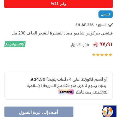
تخطي
وفر 25%
إلى
بداية
فيتشي
معرض
الصور
كود المنتج :
SH-AF-236
فيتشي ديركوس شامبو مضاد للقشرة للشعر الجاف 200 مل
٩٧٫٩١
١٣٠٫٥٥
تقييم:
100
100
% of
أضف إلى عربة التسوق