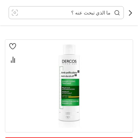
خطي
لى
لمحتوى
انتقل
إلى
النهاية
معرض
الصور