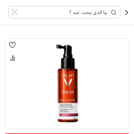
خطي
لى
لمحتوى
انتقل
إلى
النهاية
معرض
الصور