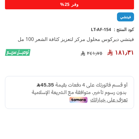
تخطي
وفر 25%
إلى
بداية
فيتشي
معرض
الصور
كود المنتج :
LT-AF-154
فيتشي ديركوس محلول مركز لتعزيز كثافة الشعر 100 مل
١٨١٫٣١
٢٤١٫٧٥