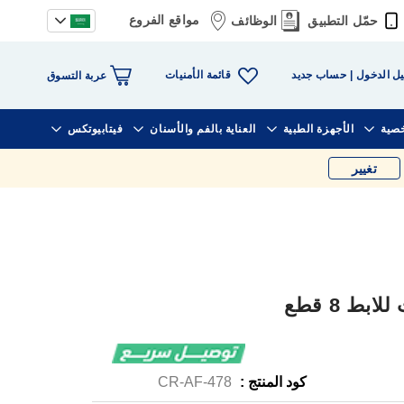
مواقع الفروع
حمّل التطبيق
الوظائف
قائمة الأمنيات
ل الدخول
حساب جديد
عربة التسوق
خصية
الأجهزة الطبية
العناية بالفم والأسنان
فيتابيوتكس
تغيير
ط 8 قطع
كود المنتج :
CR-AF-478