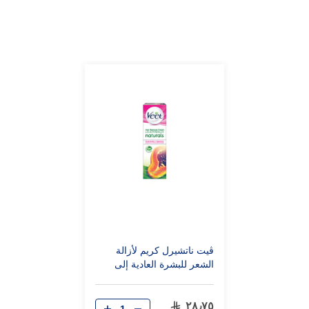
ڤيت ناتشيرل كريم لأزالة
الشعر للبشرة العادية إلى
الجافه بخلاصة البابيايا 100 جم
٢٨٫٧٥