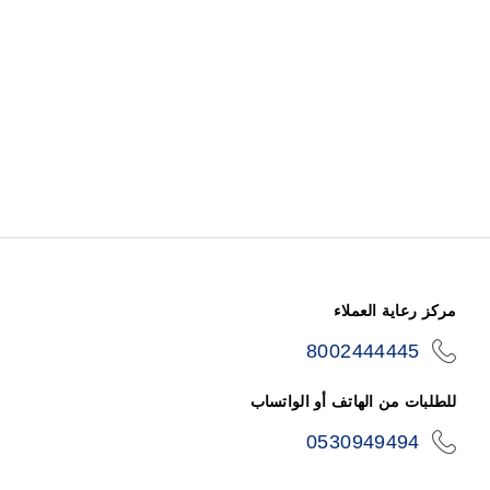
مركز رعاية العملاء
8002444445
icon-
phone
للطلبات من الهاتف أو الواتساب
0530949494
icon-
phone