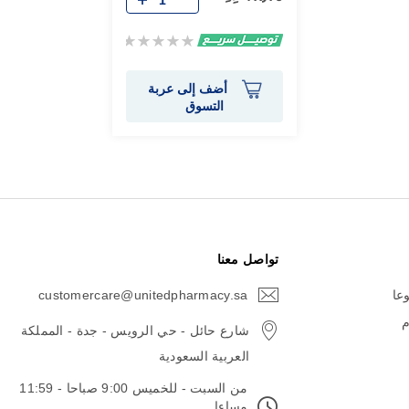
Rating:
0%
أضف إلى عربة
التسوق
تواصل معنا
وعا
customercare@unitedpharmacy.sa
icon-
email
م
شارع حائل - حي الرويس - جدة - المملكة
العربية السعودية
من السبت - للخميس 9:00 صباحا - 11:59
مساءا