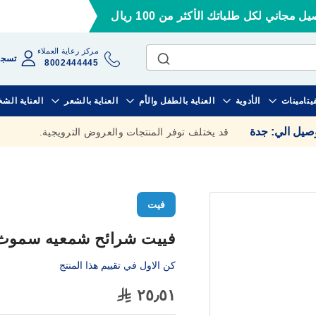
ل مجاني لكل طلباتك الأكثر من 100 ريال
مركز رعاية العملاء
تسجي
8002444445
فيتامينات
الأدوية
العناية بالطفل والأم
العناية بالشعر
العناية الش
وصيل الي
:
جدة
قد يختلف توفر المنتجات والعروض الترويجية.
فيت
فييت شرائح شمعيه سموث للاب
كن الاول في تقييم هذا المنتج
٢٥٫٥١