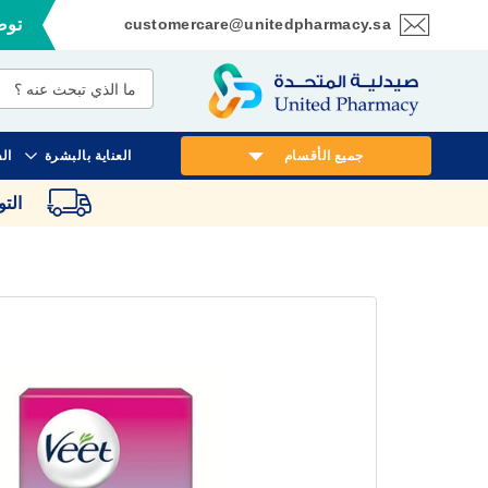
customercare@unitedpharmacy.sa
توصي
تخطي
إلى
المحتوى
جميع الأقسام
العناية بالبشرة
ال
الت
انتقل
إلى
النهاية
معرض
الصور