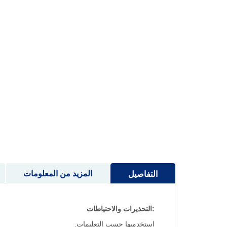
إلى
بداية
معرض
الصور
المزيد من المعلومات
التفاصيل
:التحذيرات والاحتياطات
استخدميها حسب التعليمات.