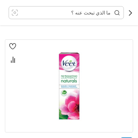
خطي
لى
لمحتوى
انتقل
إلى
النهاية
معرض
الصور