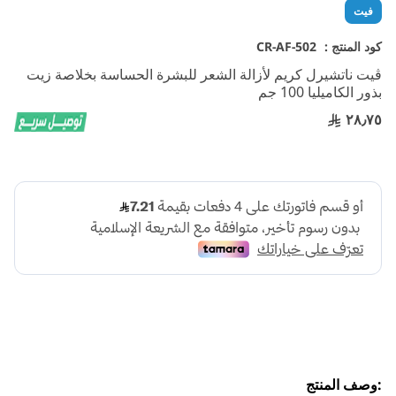
تخطي
فيت
إلى
بداية
كود المنتج :
CR-AF-502
معرض
ڤيت ناتشيرل كريم لأزالة الشعر للبشرة الحساسة بخلاصة زيت
الصور
بذور الكاميليا 100 جم
٢٨٫٧٥
:وصف المنتج