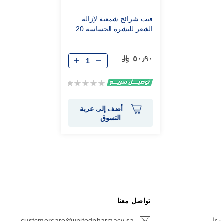
فيت شرائح شمعية لإزالة
الشعر للبشرة الحساسة 20
قطعة
٥٠٫٩٠
Rating:
0%
أضف إلى عربة
التسوق
تواصل معنا
وعا
customercare@unitedpharmacy.sa
icon-