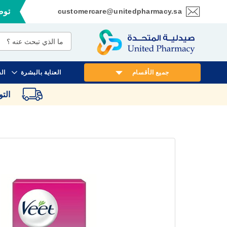
customercare@unitedpharmacy.sa
توصي
تخطي
إلى
المحتوى
جميع الأقسام
العناية بالبشرة
ال
الت
انتقل
إلى
النهاية
معرض
الصور