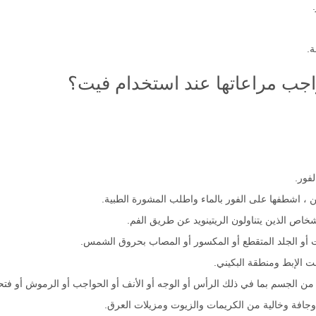
ة.
واجب مراعاتها عند استخدام فيت؟
لفور.
ن ، اشطفها على الفور بالماء واطلب المشورة الطبية.
اص الذين يتناولون الريتينويد عن طريق الفم.
مات أو الجلد المتقطع أو المكسور أو المصاب بحروق الشمس.
 الإبط ومنطقة البكيني.
ن الجسم بما في ذلك الرأس أو الوجه أو الأنف أو الحواجب أو الرموش أو فتحة 
افة وخالية من الكريمات والزيوت ومزيلات العرق.