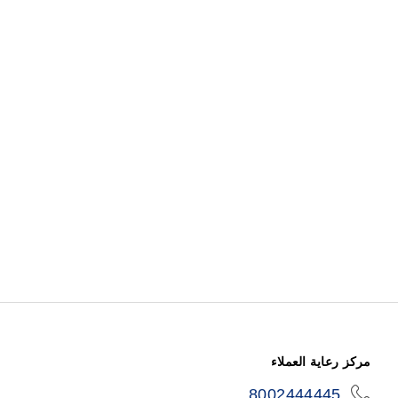
مركز رعاية العملاء
8002444445
icon-