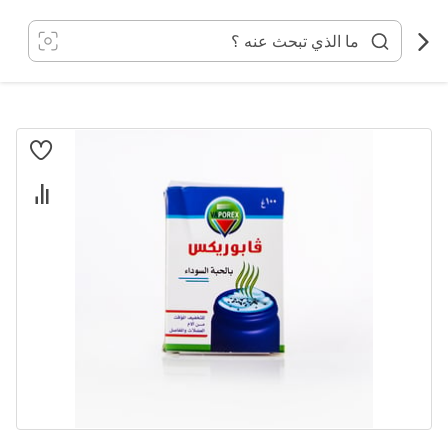
خطي
لى
لمحتوى
انتقل
إلى
النهاية
معرض
الصور