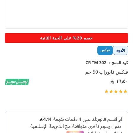
تخطي
خصم 20% علي الحبة الثانية
إلى
بداية
فيكس
الأدوية
معرض
الصور
كود المنتج :
CR-TM-302
فيكس فابوراب 50 جم
١٦٫٥٠
تقييم:
100
100
% of