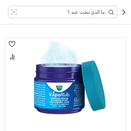
خطي
لى
لمحتوى
انتقل
إلى
النهاية
معرض
الصور