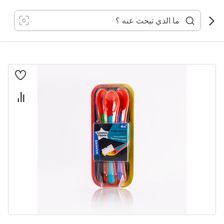
خطي
لى
لمحتوى
انتقل
إلى
النهاية
معرض
الصور