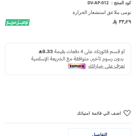
تخطي
كود المنتج :
DV-AP-012
إلى
تومى ملاعق استشعار الحرارة
بداية
معرض
٣٣٫٢٩
الصور
اضف الي قائمة امنياتك
التفاصيل