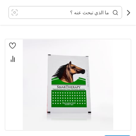
خطي
لى
لمحتوى
انتقل
إلى
النهاية
معرض
الصور