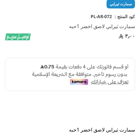
تخطي
سمارت ثيرابي
إلى
بداية
كود المنتج :
PL-AR-072
معرض
سمارت ثيرابي لاصق اخضر 1حبه
الصور
٣٫٠٠
سمارت ثيرابي لاصق اخضر 1حبه