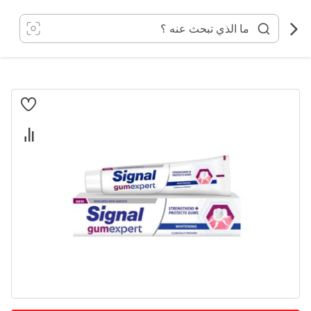
خطي
لى
لمحتوى
انتقل
إلى
النهاية
معرض
الصور