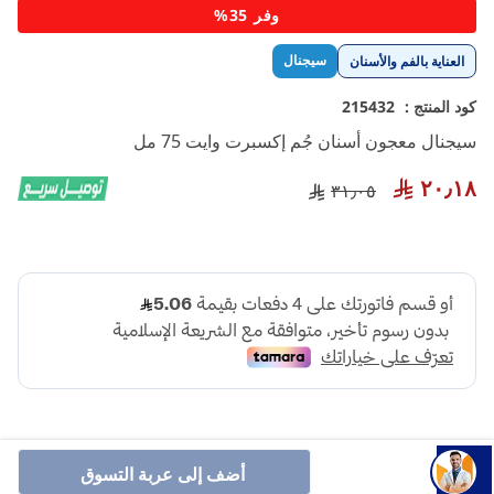
تخطي
وفر 35%
إلى
بداية
سيجنال
العناية بالفم والأسنان
معرض
الصور
كود المنتج :
215432
سيجنال معجون أسنان جُم إكسبرت وايت 75 مل
٢٠٫١٨
٣١٫٠٥
أضف إلى عربة التسوق