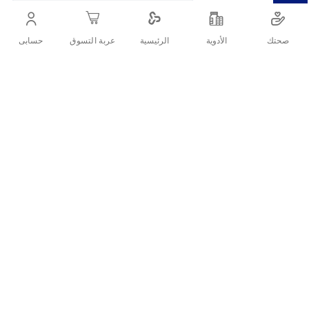
معجون تبييض للبقع السطحية
صحتك
الأدوية
حسابى
الرئيسية
عربة التسوق
أنشرها :
التفاصيل
وصف المنتج يساعد معجون أسنان سيجنال جم إكسبرت وايت على دعم
صحة اللثة مع تعزيز ابتسامة أكثر إشراقًا. تساعد عوامل التبييض على
تقليل البقع السطحية، بينما توفر النكهة المنعشة تجربة تفريش ممتعة
ونظيفة.الفوائد الرئيسيةيدعم صحة اللثةيعمل على تبييض البقع
السطحيةنكهة نعناع منعشةتنظيف يومي فعال75 مل حجم مناسب
تقييمات العملاء