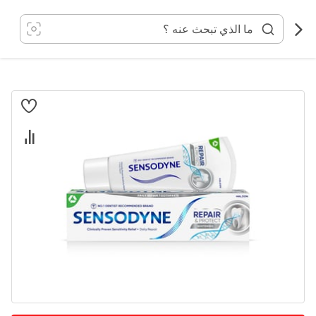
خطي
لى
لمحتوى
انتقل
إلى
النهاية
معرض
الصور