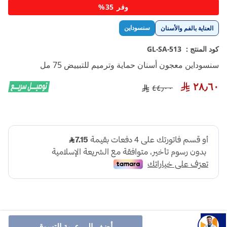
تخطي
وفر 35%
إلى
بداية
سنسوداين
العناية بالفم والأسنان
معرض
الصور
كود المنتج :
GL-SA-513
سنسوداين معجون أسنان حماية وترميم للتبييض 75 مل
٢٨٫٦٠
٤٤٫٠٠
أضف إلى عربة التسوق