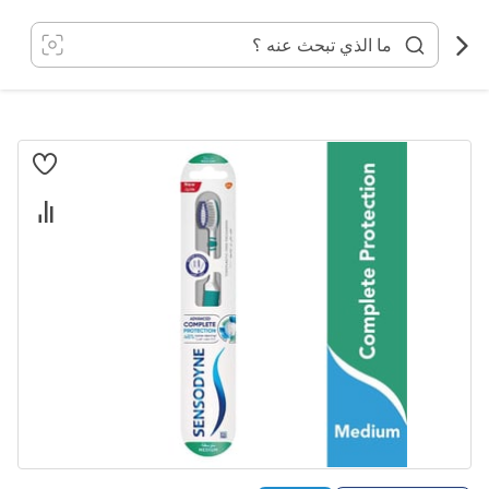
خطي
لى
لمحتوى
انتقل
إلى
النهاية
معرض
الصور