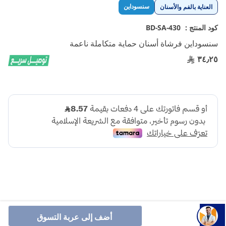
تخطي
سنسوداين
العناية بالفم والأسنان
إلى
بداية
كود المنتج :
BD-SA-430
معرض
سنسوداين فرشاة أسنان حماية متكاملة ناعمة
الصور
٣٤٫٢٥
مصمم خصيصًا لتنظيف الأسنان بلطف ويكون لطيفًا على اللثة.
أضف إلى عربة التسوق