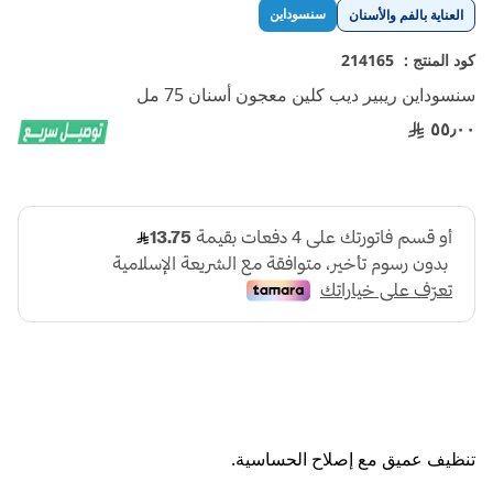
تخطي
سنسوداين
العناية بالفم والأسنان
إلى
بداية
كود المنتج :
214165
معرض
سنسوداين ريبير ديب كلين معجون أسنان 75 مل
الصور
٥٥٫٠٠
تنظيف عميق مع إصلاح الحساسية.