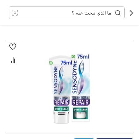
خطي
لى
لمحتوى
انتقل
إلى
النهاية
معرض
الصور