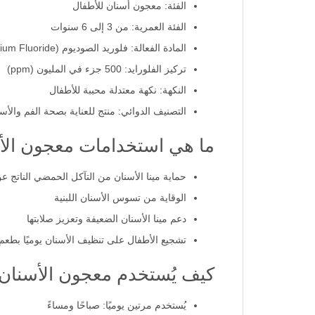
الفئة: معجون أسنان للأطفال
الفئة العمرية: من 3 إلى 6 سنوات
المادة الفعالة: فلوريد الصوديوم (Sodium Fluoride)
تركيز الفلورايد: 500 جزء في المليون (ppm)
النكهة: نكهة معتدلة محببة للأطفال
التصنيف الدوائي: منتج للعناية بصحة الفم والأس
ما هي استخدامات معجون الأ
حماية مينا الأسنان من التآكل الحمضي الناتج 
الوقاية من تسوس الأسنان اللبنية
دعم مينا الأسنان الضعيفة وتعزيز صلابتها
تشجيع الأطفال على تنظيف الأسنان يوميًا بطع
كيف يُستخدم معجون الأسنان سنسودا
يُستخدم مرتين يوميًا: صباحًا ومساءً