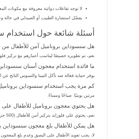
لا توجد تفاعلات دوائية معروفة مع مكونات الم
يفضّل استشارة الطبيب أو الصيدلي في حالة وج
أسئلة شائعة حول استخدام سنسوداين
هل سنسوداين بروناميل آمن للأطفال من عمر 3 إلى 6 س
نعم، تم تطويره خصيصًا ليناسب أعمارهم مع تركيز فلو
ما فائدة استخدام معجون أسنان سنسوداين 
يوفر حماية فعالة ضد تآكل المينا والتسوس الناتج عن 
كم مرة يجب استخدام سنسوداين بروناميل 
مرتين يوميًا: صباحًا ومساءً.
هل يحتوي معجون بروناميل للأطفال على ف
نعم، يحتوي على فلورايد بتركيز آمن للأطفال (500 جزء في المليون).
هل يمكن للأطفال بلع معجون سنسوداين ب
لا، يجب تعويد الأطفال على البصق وعدم بلع المعجون.