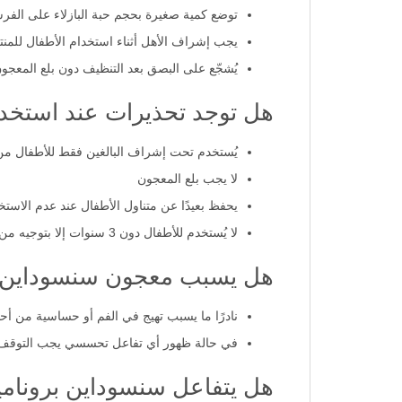
توضع كمية صغيرة بحجم حبة البازلاء على الفرش
يجب إشراف الأهل أثناء استخدام الأطفال للمنت
يُشجّع على البصق بعد التنظيف دون بلع المعجو
هل توجد تحذيرات عند استخدا
يُستخدم تحت إشراف البالغين فقط للأطفال من 3 إلى 6 سنوا
لا يجب بلع المعجون
يحفظ بعيدًا عن متناول الأطفال عند عدم الاستخ
لا يُستخدم للأطفال دون 3 سنوات إلا بتوجيه من الطبيب
هل يسبب معجون سنسوداين برون
نادرًا ما يسبب تهيج في الفم أو حساسية من أح
في حالة ظهور أي تفاعل تحسسي يجب التوقف 
هل يتفاعل سنسوداين برونامي