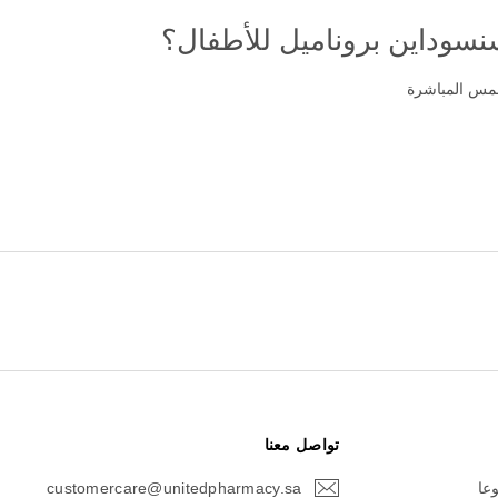
سوداين بروناميل للأطفال؟
شمس المباشرة
تواصل معنا
وعا
customercare@unitedpharmacy.sa
icon-