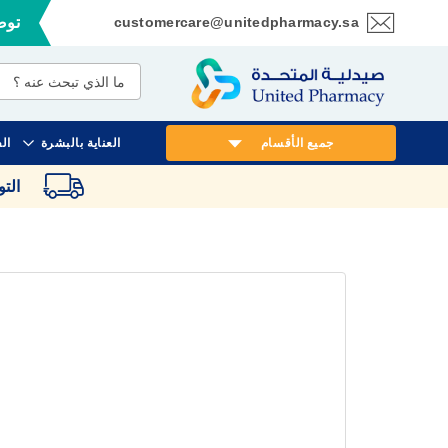
customercare@unitedpharmacy.sa
توصي
تخطي
إلى
المحتوى
جميع الأقسام
العناية بالبشرة
ال
الت
انتقل
إلى
النهاية
معرض
الصور