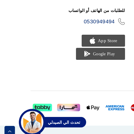
phone
للطلبات من الهاتف أو الواتساب
0530949494
icon-
phone
تحدث الي الصيدلي