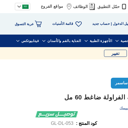
مواقع الفروع
حمّل التطبيق
الوظائف
قائمة الأمنيات
ل الدخول
حساب جديد
عربة التسوق
خصية
الأجهزة الطبية
العناية بالفم والأسنان
فيتابيوتكس
تغيير
ساسمر
راولة ضاغط 60 مل
ييمك
كود المنتج :
GL-DL-053