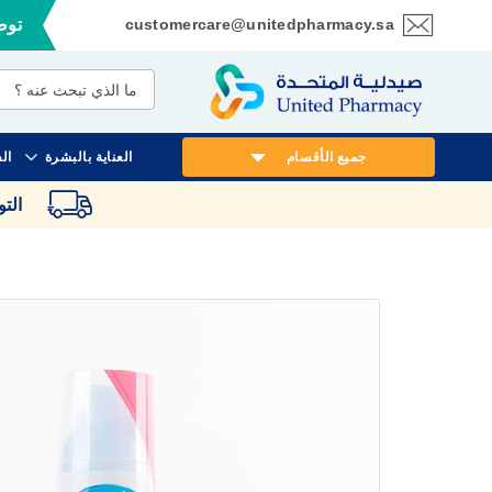
customercare@unitedpharmacy.sa
توصي
تخطي
إلى
المحتوى
جميع الأقسام
العناية بالبشرة
ال
الت
انتقل
إلى
النهاية
معرض
الصور