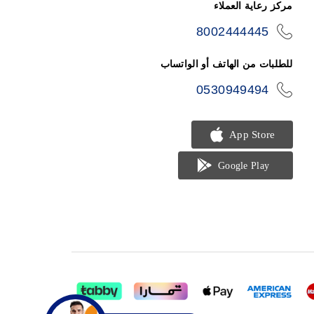
مركز رعاية العملاء
8002444445
icon-
phone
للطلبات من الهاتف أو الواتساب
0530949494
icon-
phone