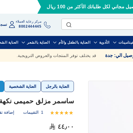
ل مجاني لكل طلباتك الأكثر من 100 ريال
مركز رعاية العملاء
تسجي
8002444445
فيتامينات
الأدوية
العناية بالطفل والأم
العناية بالشعر
العناية الش
وصيل الي
:
جدة
قد يختلف توفر المنتجات والعروض الترويجية.
العناية بالرجل
العناية الشخصية
ساسمر مزلق حميمى نكهة الف
1
التقييمات
إضافة تق
تقييم:
100
100
% of
٤٤٫٠٠