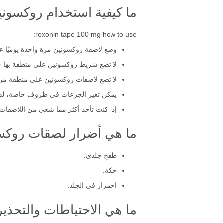
متلازمة الكتف والذراع والرقبة.
ما كيفية استخدام روكسونين تيب 
roxonin tape 100 mg how to use:
وضع لاصقة روكسونين مرة واحدة يوميًا عل
لا تضع شريط روكسونين على منطقة بها جل
لا تضع لاصقات روكسونين على منطقة من ا
يمكن تغير الجرعات في ظروف خاصة، لذلك ا
إذا كنت تأخذ أكثر مما ينبغي من اللاصقا
ما هي أضرار لصقات روكس
طفح جلدي.
حكة.
احمرار في الجلد.