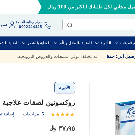
ل مجاني لكل طلباتك الأكثر من 100 ريال
مركز رعاية العملاء
تسجي
8002444445
فيتامينات
الأدوية
العناية بالطفل والأم
العناية بالشعر
العناية الش
وصيل الي
:
جدة
قد يختلف توفر المنتجات والعروض الترويجية.
الأدوية
روكسونين لصقات علاجية 100 مجم 7 لصقات
5
مراجعات
إضافة تق
تقييم:
100
100
% of
٣٧٫٩٥