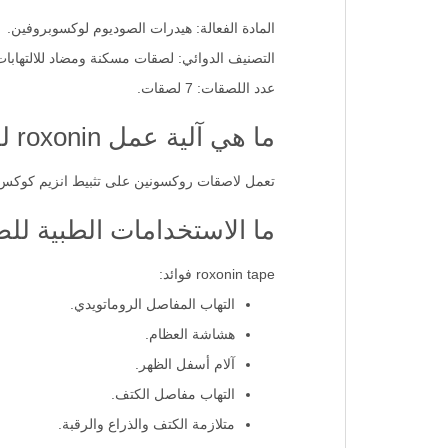
معلومات عن روكسونين ت
المادة الفعالة: هيدرات الصوديوم لوكسوبروفين.
التصنيف الدوائي: لصقات مسكنة ومضاد للالتهابات
عدد اللصقات: 7 لصقات.
ما هي آلية عمل roxonin لصقات؟
تعمل لاصقات روكسونين على تثبيط انزيم كوكس وبا
ما الاستخدامات الطبية لل
roxonin tape فوائد:
التهاب المفاصل الروماتويدي.
هشاشة العظام.
آلام أسفل الظهر.
التهاب مفاصل الكتف.