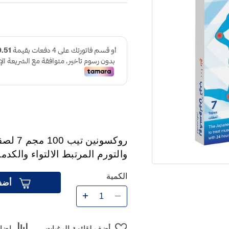
روكسون
والتورم المرتبط الالتواء والكد
الكمية
أضف