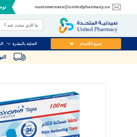
customercare@unitedpharmacy.sa
توصي
تخطي
إلى
المحتوى
جميع الأقسام
العناية بالبشرة
ال
الت
انتقل
إلى
النهاية
معرض
الصور