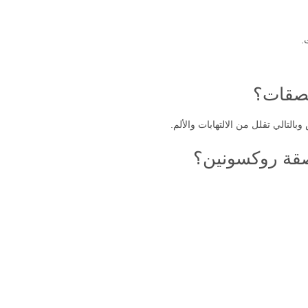
يب
.
لتالي تقلل من الالتهابات والألم.
صقة روكسونين؟