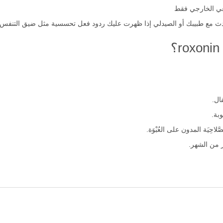
يرات لروكسونين بروكسين لصقات؟
عي الخارجي فقط
ث مع طبيبك أو الصيدلي إذا ظهرت عليك ردود فعل تحسسية مثل ضيق التنفس أو 
ال.
بة.
لاحِيَة المدون على العُبْوَة.
ير من الشهر.