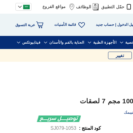
مواقع الفروع
حمّل التطبيق
الوظائف
قائمة الأمنيات
ل الدخول
حساب جديد
عربة التسوق
خصية
الأجهزة الطبية
العناية بالفم والأسنان
فيتابيوتكس
تغيير
ييمك
كود المنتج :
1053-SJ079