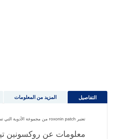
إلى
بداية
معرض
الصور
المزيد من المعلومات
التفاصيل
تعتبر roxonin patch من مجموعة الأدوية التي تسمى الأدوية غير الستيرويدية المضادة للالتهابات.