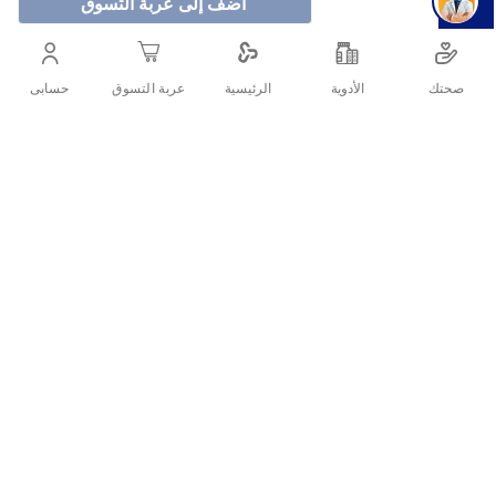
أضف إلى عربة التسوق
سالونباس لصقات لتخفيف الألم 5 لصقات - 7*10 سم لعلاج الألم
المعتدل وتورم المفاصل، المرتبط بهشاشة العظام والتهاب
صحتك
الأدوية
حسابى
الرئيسية
عربة التسوق
المفاصل الروماتويدي، التهاب الأوتار، تكسير العضلات الحاد
والالتواء والإصابات الرياضية والتهاب الأوتار العضلي.
أنشرها :
التفاصيل
سالون باس هو منتج موضعي يحتوي على مواد فعّالة تساعد في تخفيف
الألم وتهدئة العضلات والمفاصل. تأتي هذه اللصقات بحجم 7×10 سم
وتحتوي العبوة على 5 لصقات، مما يجعلها مثالية للاستخدام طويل المدى.
يتميز هذا المنتج بسهولة الاستخدام وفعاليته في تخفيف الألم الناتج عن
مشاكل العضلات والمفاصل.