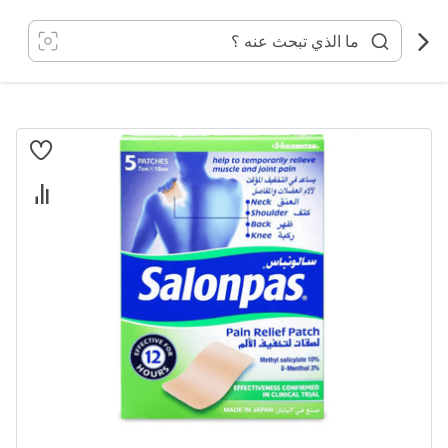
خطي
لى
لمحتوى
انتقل
إلى
النهاية
معرض
الصور