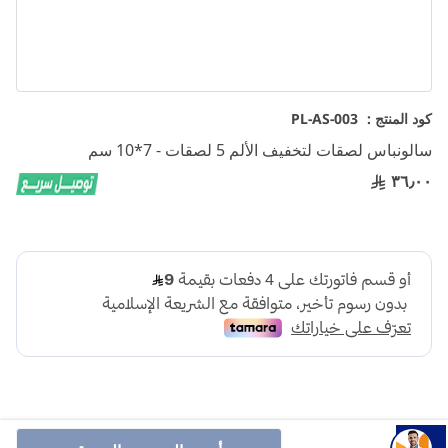
تخطي
كود المنتج :
PL-AS-003
إلى
سالونباس لصقات لتخفيف الألم 5 لصقات - 7*10 سم
بداية
معرض
٣٦٫٠٠
الصور