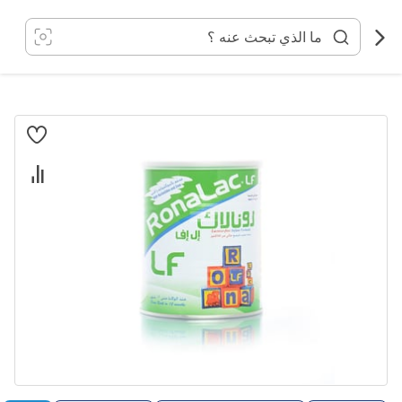
خطي
لى
لمحتوى
انتقل
إلى
النهاية
معرض
الصور