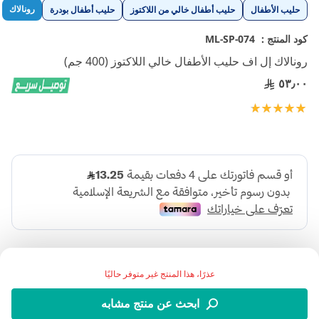
تخطي
رونالاك
حليب الأطفال
حليب أطفال خالي من اللاكتوز
حليب أطفال بودرة
إلى
بداية
كود المنتج :
ML-SP-074
معرض
رونالاك إل اف حليب الأطفال خالي اللاكتوز (400 جم)
الصور
٥٣٫٠٠
تقييم:
100
100
% of
عذرًا، هذا المنتج غير متوفر حاليًا
ابحث عن منتج مشابه
.رونالاك إل اف حليب أطفال خالي من اللاكتوز للرضع منذ الولادة