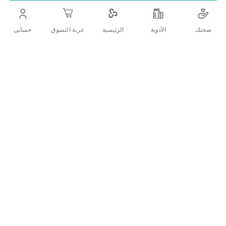
وحتى 12 شهراً
صحتك
الأدوية
حسابى
الرئيسية
عربة التسوق
اضف الي قائمة امنياتك
التفاصيل
:وصف المنتج
حليب أطفال
خالٍ من اللاكتوز
مناسب للرضع منذ الولادة وحتى 12 شهراً
حجم العبوة (400 جم)
:المكونات
بروتين مصل اللبن الحليب
الكازينات الكالسيوم