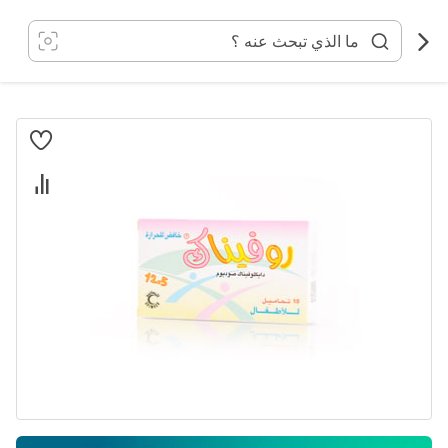
خطي
لى
لمحتوى
انتقل
إلى
النهاية
معرض
الصور
تخطي