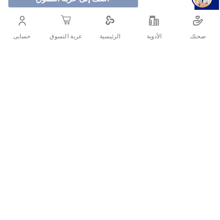
روفيناك 12.5 مجم 10 تحاميل
لتخفيف الألم والتورم المرتبط
بهشاشة العظام والتهاب المفاصل الروماتويدي وآلام الرقبة.
صحتك
الأدوية
حسابى
الرئيسية
عربة التسوق
أنشرها :
التفاصيل
الأسئلة الشائعة حول المنتج
روفيناك 12.5 مجم هي تحاميل تعمل على تسكين الألم والتورم
هل روفيناك يخفف الم الاسنان؟
المرتبط بهشاشة العظام، كما أنها خافض قوي لدرجة الحرارة
المرتفعة، كما أنه يساعد على علاج بعض الأمراض الصعبة مثل آلام
هل مسكن روفيناك خطير؟
الرقبة و التهاب المفاصل الروماتويدي والتهاب الفقار اللاصق وآلام
الظهر وغيرها.
هل يمكن تناول حبتين روفيناك؟
معلومات عن روفيناك تحاميل ١٢.٥:
هل يمكن اخذ بروفين مع روفيناك؟