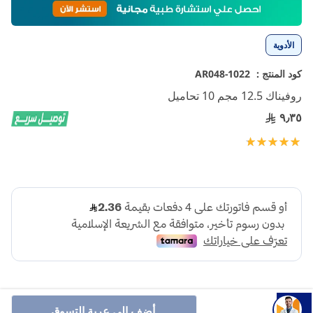
إلى
بداية
معرض
الأدوية
الصور
كود المنتج :
1022-AR048
روفيناك 12.5 مجم 10 تحاميل
٩٫٣٥
تقييم:
100
100
% of
أضف إلى عربة التسوق