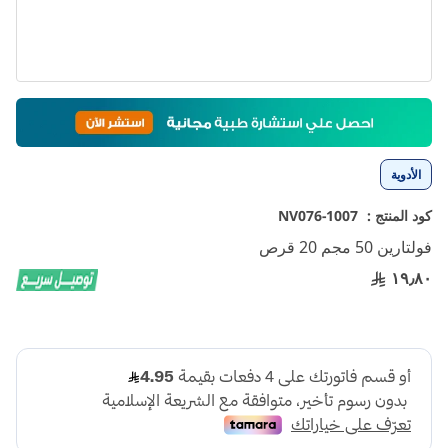
تخطي
إلى
بداية
معرض
الأدوية
الصور
كود المنتج :
1007-NV076
فولتارين 50 مجم 20 قرص
١٩٫٨٠