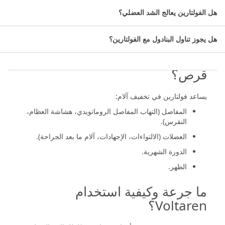
الاسم العلمي: ديكلوفيناك الصوديوم.
هل الفولتارين يعالج الشد العضلي؟
التصنيف الدواء:مضادات الالتهاب غير السترودية.
عدد الأقراص:20 قرص.
هل يجوز تناول البنادول مع الفولتارين؟
ما استخدامات فولتارين 50 مجم 20
قرص؟
يساعد فولتارين في تخفيف آلام:
المفاصل (التهاب المفاصل الروماتويدي، هشاشة العظام،
النقرس).
العضلات (الالتواءات، الإجهادات، آلام ما بعد الجراحة).
الدورة الشهرية.
الظهر.
ما جرعة وكيفية استخدام
Voltaren؟