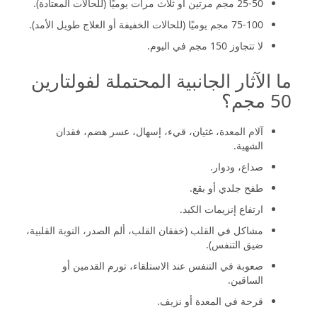
25-50 مجم مرتين أو ثلاث مرات يوميًا (للحالات المعتادة).
75-100 مجم يوميًا (للحالات الخفيفة أو العلاج طويل الأمد).
لا تتجاوز 150 مجم في اليوم.
ما الآثار الجانبية المحتملة لفولتارين
50 مجم؟
آلام المعدة، غثيان، قيء، إسهال، عسر هضم، فقدان
الشهية.
صداع، ودوار.
طفح جلدي أو بقع.
ارتفاع إنزيمات الكبد.
مشاكل في القلب (خفقان القلب، ألم الصدر، النوبة القلبية،
ضيق التنفس).
صعوبة في التنفس عند الاستلقاء، تورم القدمين أو
الساقين.
قرحة في المعدة أو نزيف.