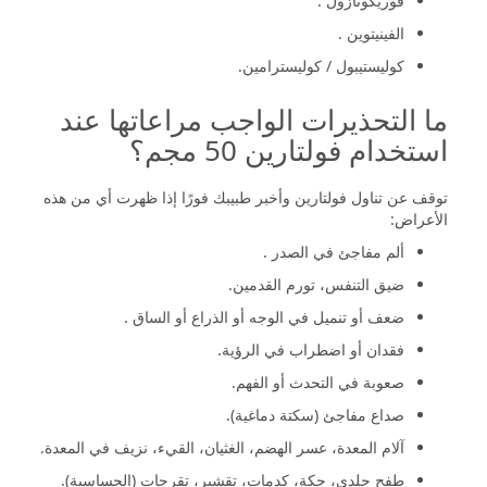
فوريكونازول .
الفينيتوين .
كوليستيبول / كوليسترامين.
ما التحذيرات الواجب مراعاتها عند
استخدام فولتارين 50 مجم؟
توقف عن تناول فولتارين وأخبر طبيبك فورًا إذا ظهرت أي من هذه
الأعراض:
ألم مفاجئ في الصدر .
ضيق التنفس، تورم القدمين.
ضعف أو تنميل في الوجه أو الذراع أو الساق .
فقدان أو اضطراب في الرؤية.
صعوبة في التحدث أو الفهم.
صداع مفاجئ (سكتة دماغية).
آلام المعدة، عسر الهضم، الغثيان، القيء، نزيف في المعدة.
طفح جلدي، حكة، كدمات، تقشير، تقرحات (الحساسية).