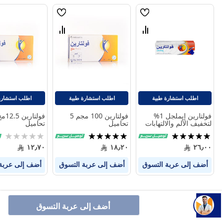
قائمة
قائمة
الامنيات
الامنيات
قارن
قارن
بين
بين
المنتجات
المنتجات
اطلب استشارة طبية
اطلب استشارة طبية
اطلب استشارة
فولتارين إيملجل 1%
فولتارين 100 مجم 5
لتخفيف الألم والالتهابات
تحاميل
تحاميل
100جم
تقييم:
تقييم:
Rating:
0%
100%
100%
١٢٫٧٠
١٨٫٢٠
٢٦٫٠٠
أضف إلى عربة التسوق
أضف إلى عربة التسوق
أضف إلى عربة
أضف إلى عربة التسوق