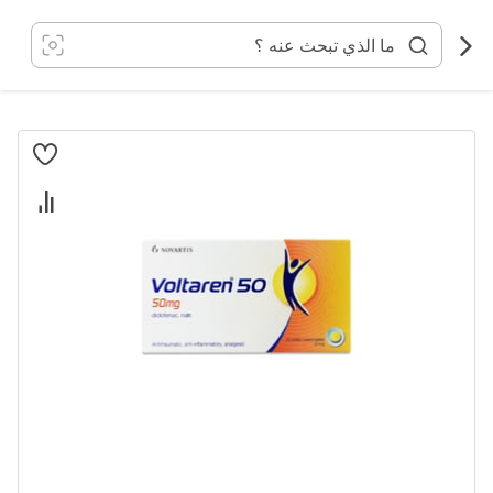
خطي
لى
لمحتوى
انتقل
إلى
النهاية
معرض
الصور