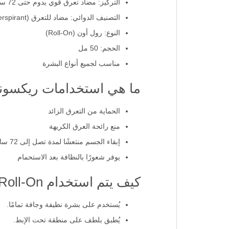
التركيز: مضاد تعرق قوي يدوم حتى 72 ساعة
التصنيف الدوائي: مضاد للتعرق (Antiperspirant)
النوع: رول أون (Roll-On)
الحجم: 50 مل
مناسب لجميع أنواع البشرة
ما هي استخدامات ريكسونا
الحماية من التعرق الزائد
منع رائحة العرق الكريهة
إبقاء الجسم منتعشًا لمدة تصل إلى 72 ساعة
يوفر شعورًا بالنظافة بعد الاستحمام
كيف يتم استخدام Rexona Shower Fresh Roll-On؟
يُستخدم على بشرة نظيفة وجافة تمامًا.
يُطبق بلطف على منطقة تحت الإبط.