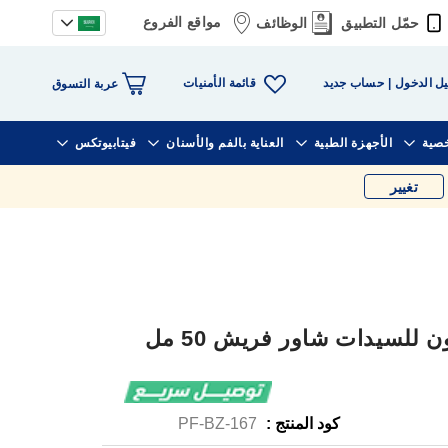
مواقع الفروع
حمّل التطبيق
الوظائف
قائمة الأمنيات
ل الدخول
حساب جديد
عربة التسوق
خصية
الأجهزة الطبية
العناية بالفم والأسنان
فيتابيوتكس
تغيير
للسيدات شاور فريش 50 مل
كود المنتج :
PF-BZ-167