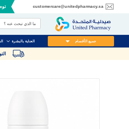
customercare@unitedpharmacy.sa
توصي
تخطي
إلى
المحتوى
جميع الأقسام
العناية بالبشرة
ال
الت
انتقل
إلى
النهاية
معرض
الصور