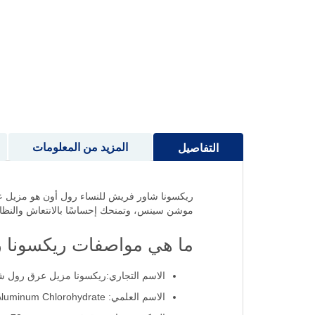
إلى
بداية
معرض
الصور
المزيد من المعلومات
التفاصيل
موشن سينس، وتمنحك إحساسًا بالانتعاش والنظاف
ما هي مواصفات ريكسونا رول
الاسم التجاري:ريكسونا مزيل عرق رول 
الاسم العلمي: Aluminum Chlorohydrate