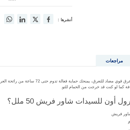
أنشرها :
مراجعات
ريكسونا شاور فريش للنساء رول أون هو مزيل عرق قوي 
ة كما لو كنت قد خرجت من الحمام للتو.
 أون للسيدات شاور فريش 50 ملل؟
شاور فريش