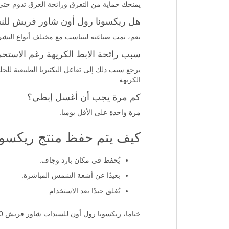
يمنحك حماية من التعرق ورائحة العرق تدوم حتى 72 ساعة
هل ريكسونا رول أون شاور فريش للن
نعم، تمت صياغته ليتناسب مع مختلف أنواع البشر
سبب رائحة الابط الكريهة رغم الاستحم
يرجع سبب ذلك إلى تفاعل البكتيريا الطبيعية للجل
الكريهة.
كم مرة يجب أن أغسل إبطي؟
مرة واحدة على الأقل يوميا.
كيف يتم حفظ منتج ريكسون
يُحفظ في مكان بارد وجاف.
بعيدًا عن أشعة الشمس المباشرة.
يُغلق جيدًا بعد الاستخدام.
ختاما، ريكسونا رول أون للسيدات شاور فريش 50 ملل يوفر حماية يومية من التعرق والروائح، تدوم حتى 48 ساعة، ويساعدك على البقاء جافًا وواثقًا طوال اليوم