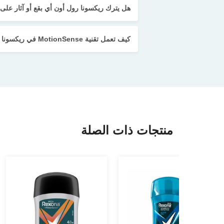
هل يترك ريكسونا رول أون أي بقع أو آثار على
كيف تعمل تقنية MotionSense في ريكسونا شاور فريش رول أون؟
منتجات ذات الصلة