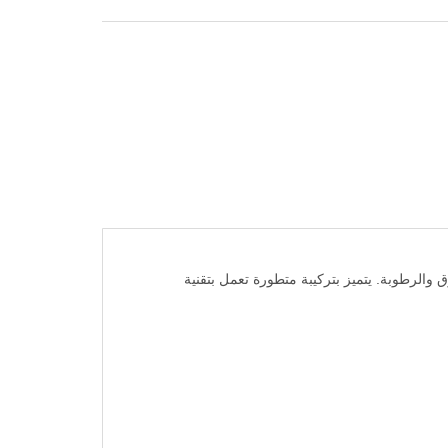
مضاد للتعرق، يمنحك حماية فعالة تدوم حتى 72 ساعة من رائحة العرق والرطوبة. يتميز بتركيبة متطورة تعمل بتقنية