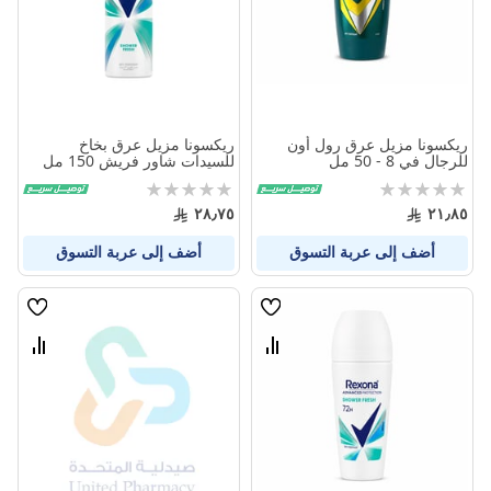
ريكسونا مزيل عرق رول أون
ريكسونا مزيل عرق بخاخ
للرجال في 8 - 50 مل
للسيدات شاور فريش 150 مل
Rating:
Rating:
0%
0%
٢٨٫٧٥
٢١٫٨٥
أضف إلى عربة التسوق
أضف إلى عربة التسوق
قائمة
قائمة
الامنيات
الامنيا
قارن
قارن
بين
بين
المنتجات
المنتج