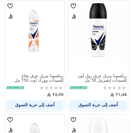
قائمة
قائمة
الامنيات
الامنيا
قارن
قارن
بين
بين
المنتجات
المنتج
ريكسونا مزيل عرق رول أون
ريكسونا مزيل عرق بخاخ
للسيدات إنفيزيبل 50 مل
للسيدات وورك أوت 150 مل
Rating:
Rating:
0%
0%
٢٨٫٧٥
٢١٫٨٥
أضف إلى عربة التسوق
أضف إلى عربة التسوق
قائمة
قائمة
الامنيات
الامنيا
قارن
قارن