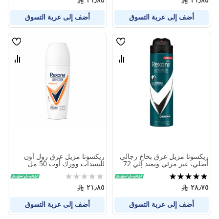
أضف إلى عربة التسوق
أضف إلى عربة التسوق
قائمة
قائمة
الامنيات
الامنيا
قارن
قارن
بين
بين
المنتجات
المنتج
ريكسونا مزيل عرق بخاخ رجالي
ريكسونا مزيل عرق رول أون
أصلي، غير مرئي ويمتد إلي 72
للسيدات وورك أوت 50 مل
ساعة 150 مل
تقييم:
Rating:
0%
100%
٢١٫٨٥
٢٨٫٧٥
أضف إلى عربة التسوق
أضف إلى عربة التسوق