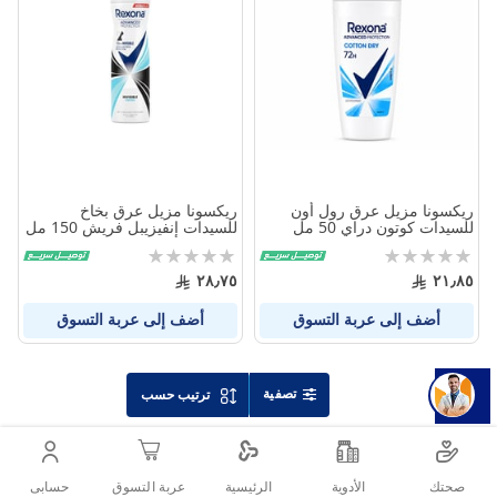
بين
بين
المنتجات
المنتج
ريكسونا مزيل عرق رول أون
ريكسونا مزيل عرق بخاخ
للسيدات كوتون دراي 50 مل
للسيدات إنفيزيبل فريش 150 مل
Rating:
Rating:
0%
0%
٢٨٫٧٥
٢١٫٨٥
أضف إلى عربة التسوق
أضف إلى عربة التسوق
تصفية
ترتيب حسب
صحتك
الأدوية
حسابى
الرئيسية
عربة التسوق