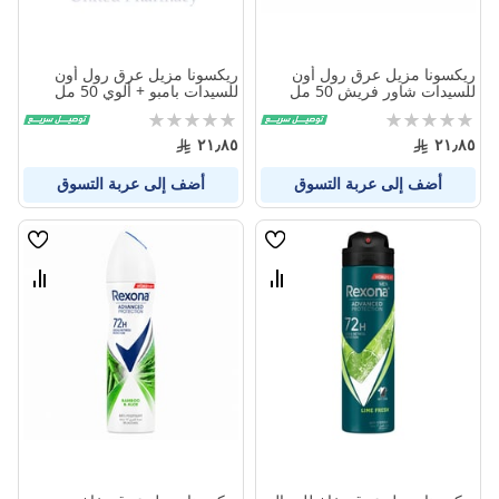
ريكسونا مزيل عرق رول أون
ريكسونا مزيل عرق رول أون
للسيدات شاور فريش 50 مل
للسيدات بامبو + ألوي 50 مل
Rating:
Rating:
0%
0%
٢١٫٨٥
٢١٫٨٥
أضف إلى عربة التسوق
أضف إلى عربة التسوق
قائمة
قائمة
الامنيات
الامنيا
قارن
قارن
بين
بين
المنتجات
المنتج