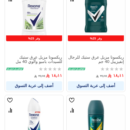
قارن
قارن
بين
بين
المنتجات
المنتج
وفر 25%
وفر 25%
ريكسونا مزيل عرق ستيك للرجال
ريكسونا مزيل عرق ستيك
إنفيزيبل 40 جم
للسيدات بامبو وألوي 40 مل
Rating:
Rating:
0%
0%
١٨٫١١
١٨٫١١
٢٤٫١٥
٢٤٫١٥
أضف إلى عربة التسوق
أضف إلى عربة التسوق
قائمة
قائمة
الامنيات
الامنيا
قارن
قارن
بين
بين
المنتجات
المنتج