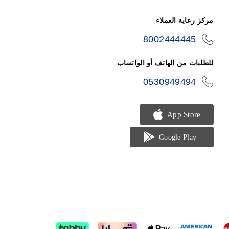
مركز رعاية العملاء
8002444445
icon-
phone
للطلبات من الهاتف أو الواتساب
0530949494
icon-
phone