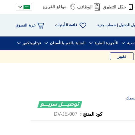
مواقع الفروع
حمّل التطبيق
الوظائف
قائمة الأمنيات
ل الدخول
حساب جديد
عربة التسوق
خصية
الأجهزة الطبية
العناية بالفم والأسنان
فيتابيوتكس
تغيير
ييمك
كود المنتج :
DV-JE-007