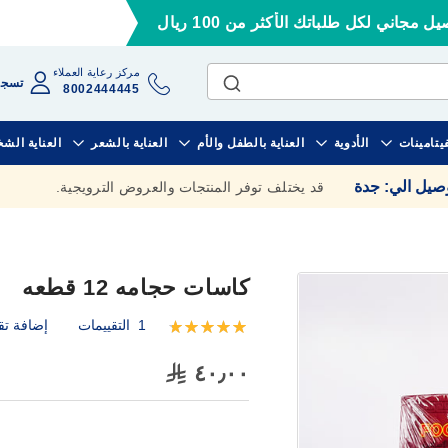
ل مجاني لكل طلباتك الأكثر من 100 ريال
مركز رعاية العملاء
تسجي
8002444445
فيتامينات
الأدوية
العناية بالطفل والأم
العناية بالشعر
العناية الش
وصيل الي
:
جدة
قد يختلف توفر المنتجات والعروض الترويجية.
كاسات حجامه 12 قطعه
1
التقييمات
إضافة تق
تقييم:
100
100
% of
٤٠٫٠٠