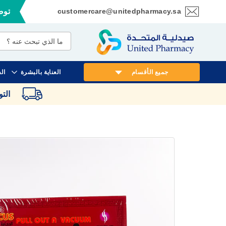
customercare@unitedpharmacy.sa
توصي
تخطي
إلى
المحتوى
جميع الأقسام
العناية بالبشرة
ال
الت
انتقل
إلى
النهاية
معرض
الصور