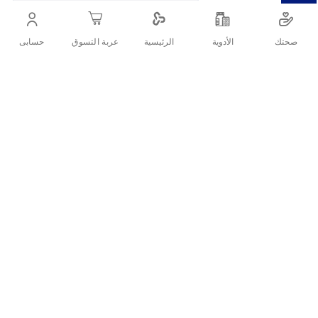
القطني الناعم وبقدرتها الهائلة على الامتصاص.
صحتك
الأدوية
حسابى
الرئيسية
عربة التسوق
أنشرها :
التفاصيل
الأسئلة الشائعة حول المنتج
تم تصميم برايفت ماكسي بوكيت نايت لتوفير أقصى درجات الراحة
هل فوط برايفت جيدة؟
والحماية أثناء الليل. يضمن قلبه فائق الامتصاص جفافًا يدوم طويلًا، بينما
توفر المادة الناعمة والقابلة للتنفس شعورًا مريحًا طوال الليل.
هل فوط برايفت صحية؟
ما مواصفات برايفت فوط نسائية ليلية
رقيقة بالأجنحة (14 قطع)؟
فوط نسائية صحية.
تمنحك فوط برايفت احساس ملمس القطن الطبيعي.