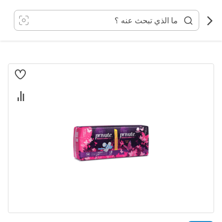
خطي
لى
لمحتوى
انتقل
إلى
النهاية
معرض
الصور