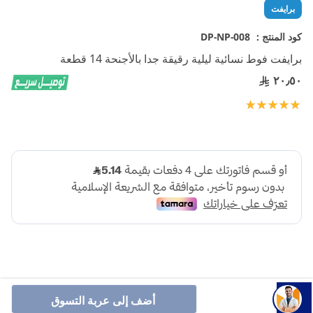
تخطي
برايفت
إلى
بداية
كود المنتج :
DP-NP-008
معرض
برايفت فوط نسائية ليلية رقيقة جدا بالأجنحة 14 قطعة
الصور
٢٠٫٥٠
تقييم:
100
100
% of
أضف إلى عربة التسوق
برايفت فوط رقيقة هي فوط صحية ليلية بالأجنحة وتتميز بملمسها