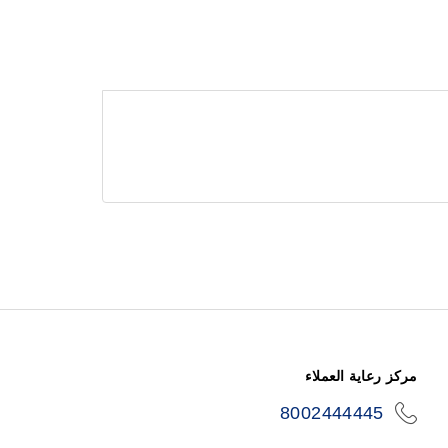
مركز رعاية العملاء
8002444445
icon-
phone