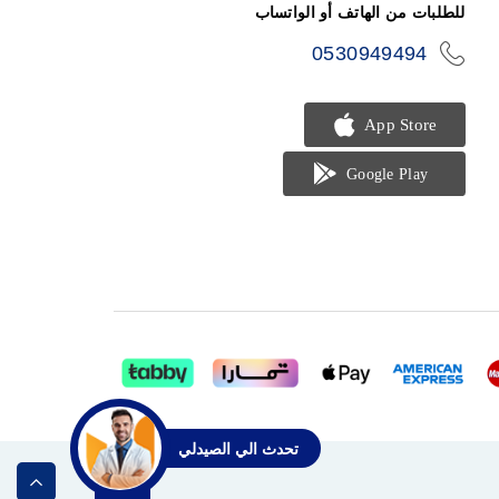
للطلبات من الهاتف أو الواتساب
0530949494
icon-
phone
تحدث الي الصيدلي