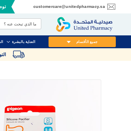
customercare@unitedpharmacy.sa
توصي
تخطي
إلى
المحتوى
جميع الأقسام
العناية بالبشرة
ال
الت
انتقل
إلى
النهاية
معرض
الصور