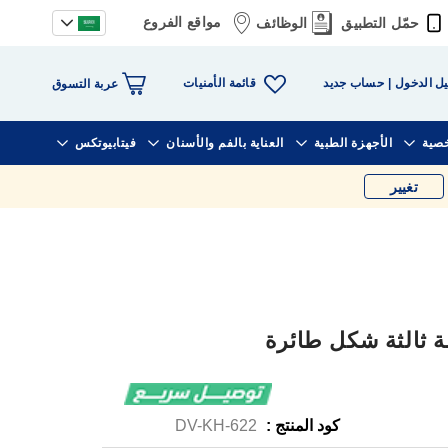
مواقع الفروع
حمّل التطبيق
الوظائف
قائمة الأمنيات
ل الدخول
حساب جديد
عربة التسوق
خصية
الأجهزة الطبية
العناية بالفم والأسنان
فيتابيوتكس
تغيير
ة ثالثة شكل طائرة
كود المنتج :
DV-KH-622