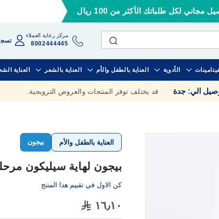
ل مجاني لكل طلباتك الأكثر من 100 ريال
مركز رعاية العملاء
تسجي
8002444445
فيتامينات
الأدوية
العناية بالطفل والأم
العناية بالشعر
العناية الش
وصيل الي
:
جدة
قد يختلف توفر المنتجات والعروض الترويجية.
بيجون
العناية بالطفل والأم
بيجون لهاية سيليكون مرحل
كن الاول في تقييم هذا المنتج
١٦٫١٠