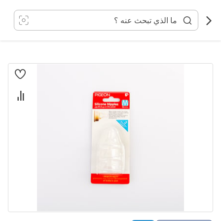
خطي
لى
لمحتوى
انتقل
إلى
النهاية
معرض
الصور