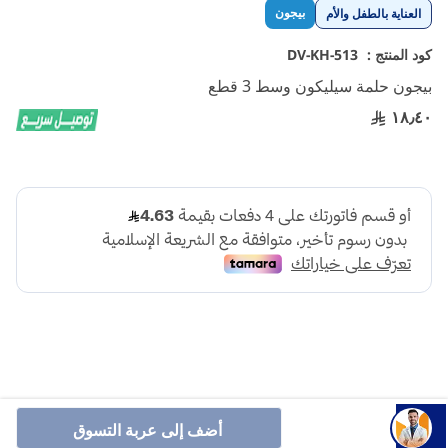
تخطي
بيجون
العناية بالطفل والأم
إلى
بداية
كود المنتج :
DV-KH-513
معرض
بيجون حلمة سيليكون وسط 3 قطع
الصور
١٨٫٤٠
تساعد هذه الحلمات الأطفال على التقام الزجاجة بسهولة، مما
أضف إلى عربة التسوق
يسهل الانتقال بين الرضاعة الطبيعية والرضاعة بالزجاجة بشكل