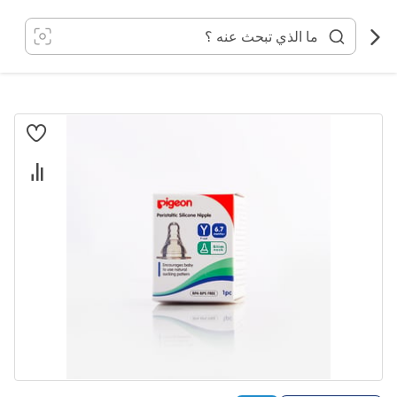
خطي
لى
لمحتوى
انتقل
إلى
النهاية
معرض
الصور