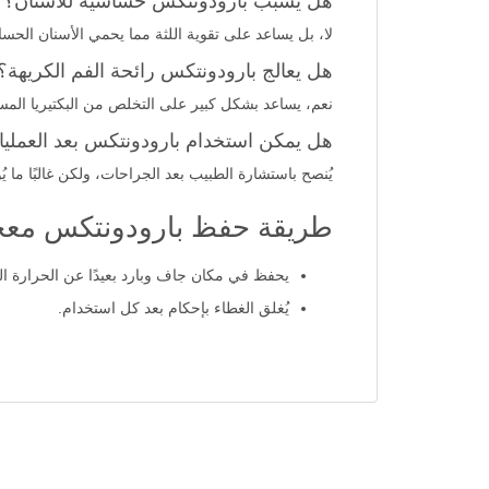
هل يسبب بارودونتكس حساسية للأسنان؟
لا، بل يساعد على تقوية اللثة مما يحمي الأسنان ال
هل يعالج بارودونتكس رائحة الفم الكريهة؟
نعم، يساعد بشكل كبير على التخلص من البكتيريا المسبب
هل يمكن استخدام بارودونتكس بعد العمليات
يُنصح باستشارة الطبيب بعد الجراحات، ولكن غالبًا ما
طريقة حفظ بارودونتكس معجون أسنان 75 
يحفظ في مكان جاف وبارد بعيدًا عن الحرارة ال
يُغلق الغطاء بإحكام بعد كل استخدام.