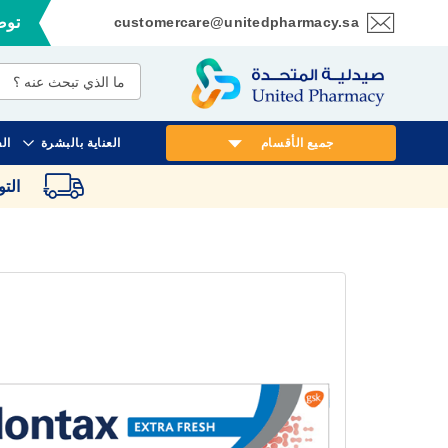
customercare@unitedpharmacy.sa
توصي
تخطي
إلى
المحتوى
جميع الأقسام
العناية بالبشرة
ال
الت
انتقل
إلى
النهاية
معرض
الصور