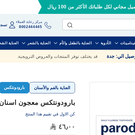
ل مجاني لكل طلباتك الأكثر من 100 ريال
مركز رعاية العملاء
تسجي
8002444445
فيتامينات
الأدوية
العناية بالطفل والأم
العناية بالشعر
العناية الش
وصيل الي
:
جدة
قد يختلف توفر المنتجات والعروض الترويجية.
بارودونتكس
العناية بالفم والأسنان
بارودونتكس معجون اسنان 75 مل انتعاش زائ
كن الاول في تقييم هذا المنتج
٤٦٫٠٠