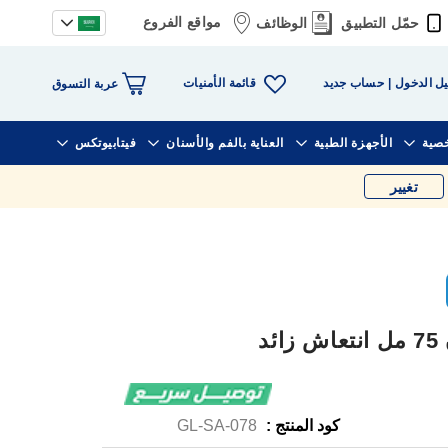
مواقع الفروع
حمّل التطبيق
الوظائف
قائمة الأمنيات
ل الدخول
حساب جديد
عربة التسوق
خصية
الأجهزة الطبية
العناية بالفم والأسنان
فيتابيوتكس
تغيير
د
كود المنتج :
GL-SA-078