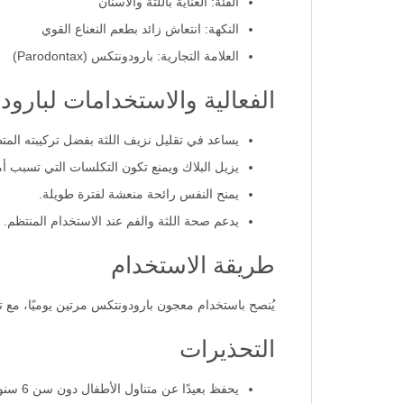
الحجم: 75 مل
الفئة: العناية باللثة والأسنان
النكهة: انتعاش زائد بطعم النعناع القوي
العلامة التجارية: بارودونتكس (Parodontax)
الفعالية والاستخدامات لبارودونتكس مع
يساعد في تقليل نزيف اللثة بفضل تركيبته المت
يزيل البلاك ويمنع تكون التكلسات التي تسبب أم
يمنح النفس رائحة منعشة لفترة طويلة.
يدعم صحة اللثة والفم عند الاستخدام المنتظم.
طريقة الاستخدام
يُنصح باستخدام معجون بارودونتكس مرتين يوميًا، مع ت
التحذيرات