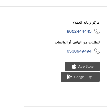
مركز رعاية العملاء
8002444445
icon-
phone
للطلبات من الهاتف أو الواتساب
0530949494
icon-
phone