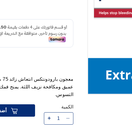
معج
عميق ومكافحة نزيف اللثة. يمنح فمك ن
التسوس.
الكمية
أضف