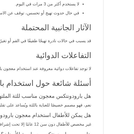
يحفظ بعيدًا عن متناول الأطفال دون سن 6 سنوات.
لا يستخدم أكثر من 3 مرات في اليوم.
في حال حدوث تهيج أو تحسس، توقف عن الاست
الآثار الجانبية المحتملة
قد يسبب في حالات نادرة تهيجًا طفيفًا في الفم أو تغيرً
التفاعلات الدوائية
لا توجد تفاعلات دوائية معروفة عند استخدام معجون بار
أسئلة شائعة حول استخدام با
هل بارودونتكس معجون مناسب للثة الملته
نعم، فهو مصمم خصيصًا للعناية باللثة ويُساعد على تقلي
هل يمكن للأطفال استخدام معجون بارودون
غير مخصص للأطفال دون سن 12 عامًا إلا تحت إشراف طبي.