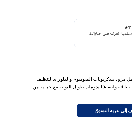
ون بارودونتكس انتعاش زائد 75 مل مزود ببيكربونات الصوديوم والفلورايد لتنظيف
ظافة وانتعاشًا يدومان طوال اليوم، مع حماية من
 إلى عربة التسوق