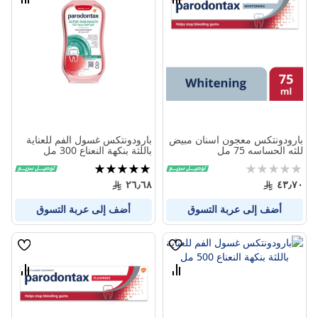
قارن
قارن
بين
بين
المنتجات
المنتج
بارودونتكس معجون اسنان مبيض
بارودونتكس غسول الفم للعناية
للثه الحساسه 75 مل
باللثة بنكهة النعناع 300 مل
Rating:
تقييم:
100%
0%
٢٦٫٦٨
٤٣٫٧٠
أضف إلى عربة التسوق
أضف إلى عربة التسوق
قائمة
قائمة
الامنيات
الامنيا
قارن
قارن
بين
بين
المنتجات
المنتج