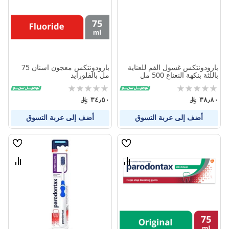
بارودونتكس غسول الفم للعناية
بارودونتكس معجون اسنان 75
باللثة بنكهة النعناع 500 مل
مل بالفلورايد
Rating:
Rating:
0%
0%
٣٤٫٥٠
٣٨٫٨٠
أضف إلى عربة التسوق
أضف إلى عربة التسوق
قائمة
قائمة
الامنيات
الامنيا
قارن
قارن
بين
بين
المنتجات
المنتج