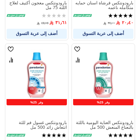
بارودونتكس فرشاة اسنان حمايه
بارودونتكس معجون أكتيف لعلاج
متكامله ناعمه
اللثة 75 مل
تقييم:
Rating:
0%
100%
٣١٫٦١
٢٠٫٤٠
٤٥٫١٥
٣٤٫٠٠
أضف إلى عربة التسوق
أضف إلى عربة التسوق
قائمة
قائمة
الامنيات
الامنيا
قارن
قارن
بين
بين
المنتجات
المنتج
وفر 25%
وفر 25%
بارودونتكس العناية اليومية باللثة
بارودونتكس غسول فم للثة
بالنعناع المنعش 500 مل
انتعاش زائد 500 مل
تقييم:
تقييم:
100%
100%