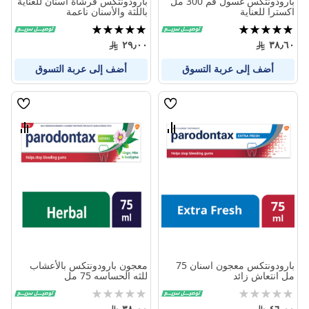
بارودونتكس غسول فم 300 مل
بارودونتكس فرشاة أسنان للعناية
اكسترا للعناية
باللثة والأسنان ناعمة
تقييم:
تقييم:
100%
100%
٢٩٫٠٠
٣٨٫٦٠
أضف إلى عربة التسوق
أضف إلى عربة التسوق
قائمة
قائمة
الامنيات
الامنيا
قارن
قارن
بين
بين
المنتجات
المنتج
بارودونتكس معجون اسنان 75
معجون بارودونتکس بالأعشاب
مل انتعاش زائد
للثه الحساسه 75 مل
Rating:
Rating:
0%
0%
٣٨٫٠٠
٤٦٫٠٠