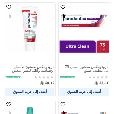
قائمة
قائمة
الامنيات
الامنيا
قارن
قارن
بين
بين
المنتجات
المنتج
بارودونتكس معجون اسنان 75
بارودونتكس معجون للأسنان
مل تنظيف عميق
الحساسة واللثة لنفس منعش
الأصلي 75 مل
Rating:
Rating:
0%
0%
٤٥٫١٥
٤٤٫٦٢
أضف إلى عربة التسوق
أضف إلى عربة التسوق
قائمة
قائمة
الامنيات
الامنيا