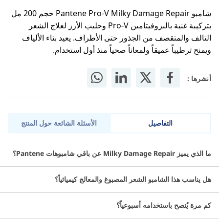
شامبو Pantene Pro-V Milky Damage Repair حجم 200 مل
بتركيبة غنية بالبروفيتامين Pro-V وحليب الأرز لعلاج الشعر
التالف والمتقصف من الجذور حتى الأطراف. يعيد بناء الألياف
ويمنح ترطيباً عميقاً ولمعاناً صحياً منذ أول استخدام.
أنشرها :
التفاصيل
الأسئلة الشائعة حول المنتج
شامبو Pantene Pro-V Milky Damage Repair حجم 200 مل بتركيبة
ما الذي يميز Milky Damage Repair عن باقي شامبوهات Pantene؟
غنية بالبروفيتامين Pro-V وحليب الأرز لعلاج الشعر التالف والمتقصف من
الجذور حتى الأطراف. يعيد بناء الألياف ويمنح ترطيباً عميقاً ولمعاناً صحياً
هل يناسب هذا الشامبو الشعر المصبوغ والمعالج كيميائياً؟
منذ أول استخدام.
ما مميزات شامبو وبلسم بانتين؟
كم مرة يُنصح باستخدامه أسبوعياً؟