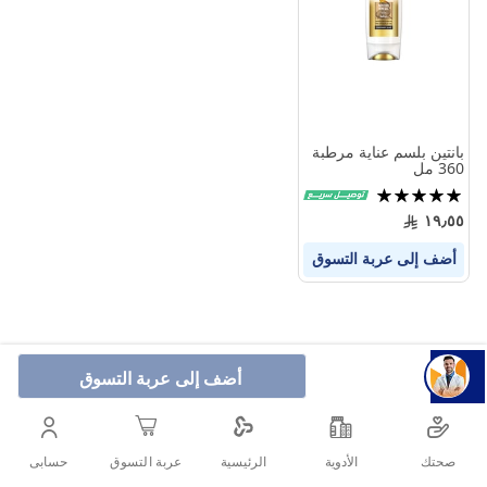
المنتجات
بانتين بلسم عناية مرطبة
360 مل
تقييم:
100%
١٩٫٥٥
أضف إلى عربة التسوق
أضف إلى عربة التسوق
صحتك
الأدوية
حسابى
الرئيسية
عربة التسوق