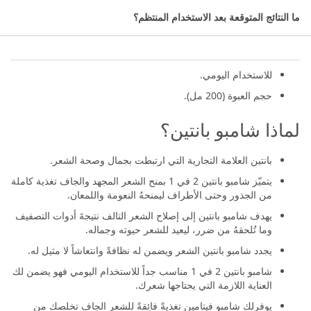
2 في 1 شامبو وبلسم.
ما النتائج المتوقعة بعد الاستخدام المنتظم؟
للشعر المتقصف والجاف.
معزز بمركب pro-v المقوي للشعر.
للاستخدام اليومي.
حجم العبوة (200 مل).
لماذا شامبو بانتين؟
بانتين العلامة التجارية التي ارتبطت بجمال وصحة الشعر.
يتميّز شامبو بانتين 2 في 1 بمنح الشعر المجهد والجاف تغذية كاملة
من الجذور وحتى الأطراف ليمنحهُ النعومة واللمعان.
يهدف شامبو بانتين إلى إصلاح الشعر التالف نتيجةَ أدوات التصفيف
وما تُلحقهُ من ضرر، ليعيد للشعر حيوته وجماله.
يجدد شامبو بانتين الشعر ويضمن له نظافةً وانتعاشاً لا مثيل له.
شامبو بانتين 2 في 1 مناسب جداً للاستخدام اليومي فهو يضمن لك
العناية اللازمة التي يحتاجها شعرك.
يوفرلك شامبو فيتامين تغذيةً فائِقةً للشعر الجاف تخلصك من