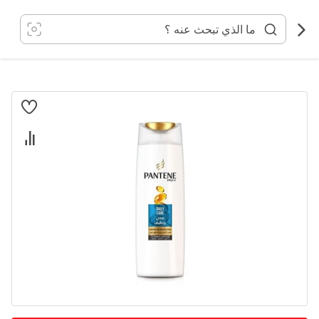
خطي
لى
لمحتوى
انتقل
إلى
النهاية
معرض
الصور