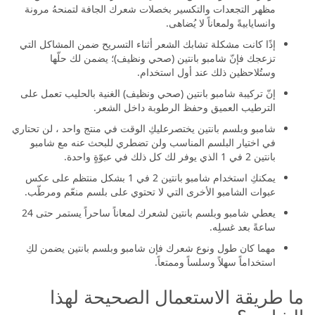
مظهر التجعدات والتكسير بخصلات شعرك الجافة لتمنحهُ مرونة
وانسايابيةً ولمعاناً لا يُضاهى.
إذًا كانت مشكلة تشابك الشعر أثناء التسريح ضمن المشاكل التي
تزعجك فإنّ شامبو بانتين (صحي ونظيف)؛ يضمن لك حلّها
وستُلاحظين ذلك عند أول استخدام.
إنّ تركيبة شامبو بانتين (صحي ونظيف) الغنية بالحليب تعمل على
الترطيب العميق وحفظ الرطوبة داخل الشعر.
شامبو وبلسم بانتين يختصرعليكِ الوقت في منتج واحد ، لن تحتاري
في اختيار البلسم المناسب ولن تضطري للبحث عنه مع شامبو
بانتين 2 في 1 الذي يوفر لك كل ذلك في عبوّةٍ واحدة.
يمكنكِ استخدام شامبو بانتين 2 في 1 بشكل منتظم على عكس
عبوات الشامبو الأخرى التي لا تحتوي على بلسم منعّم ومرطّب.
يعطي شامبو وبلسم بانتين لشعرك لمعاناً ساحراً يستمر حتى 24
ساعةً بعد غسلِه.
مهما كان طول ونوع شعرك فإن شامبو وبلسم بانتين يضمن لكِ
استخداماً سهلاً وسلساً وممتعاً.
ما طريقة الاستعمال الصحيحة لهذا