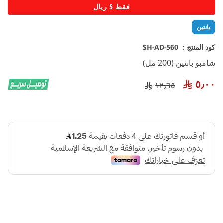
تخطي
فقط 5 ريال
إلى
بداية
بانتين
معرض
الصور
كود المنتج :
SH-AD-560
شامبو بانتين (200 مل)
٥٫٠٠
١٢٫٦٥