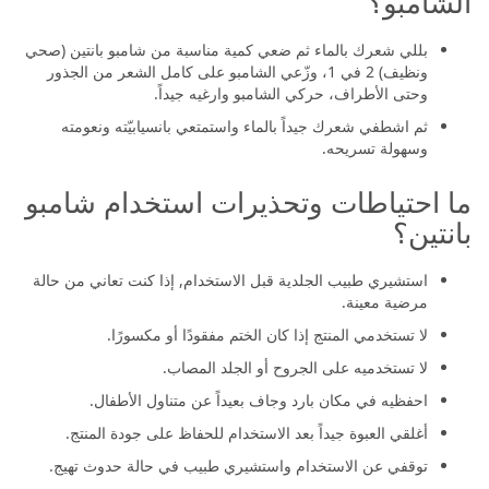
الشامبو؟
بللي شعرك بالماء ثم ضعي كمية مناسبة من شامبو بانتين (صحي
ونظيف) 2 في 1، وزّعي الشامبو على كامل الشعر من الجذور
وحتى الأطراف، حركي الشامبو وارغيه جيداً.
ثم اشطفي شعرك جيداً بالماء واستمتعي بانسيابيّته ونعومته
وسهولة تسريحه.
ما احتياطات وتحذيرات استخدام شامبو
بانتين؟
استشيري طبيب الجلدية قبل الاستخدام, إذا كنت تعاني من حالة
مرضية معينة.
لا تستخدمي المنتج إذا كان الختم مفقودًا أو مكسورًا.
لا تستخدميه على الجروح أو الجلد المصاب.
احفظيه في مكان بارد وجاف بعيداً عن متناول الأطفال.
أغلقي العبوة جيداً بعد الاستخدام للحفاظ على جودة المنتج.
توقفي عن الاستخدام واستشيري طبيب في حالة حدوث تهيج.