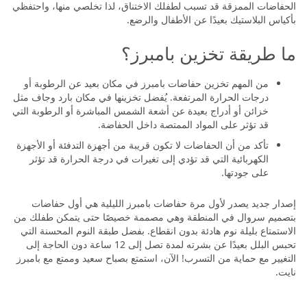
الحفاضات الممزقة قد تسبب لطفلك الاختناق، لذا تخلصي منها، واحتفظي
بأكياس البلاستيك بعيدًا عن الأطفال والرضع.
ما طريقة تخزين بامبرز؟
من المهم تخزين حفاضات بامبرز في مكان بعيد عن الرطوبة أو
درجات الحرارة المرتفعة. يُفضل تخزينها في مكان بارد وجاف مثل
خزائن أو أدراج بعيدة عن أشعة الشمس المباشرة أو الرطوبة التي
قد تؤثر على المواد الممتصة داخل الحفاضة.
تأكد من أن الحفاضات لا تكون قريبة من أجهزة التدفئة أو الأجهزة
الكهربائية التي قد تؤدي إلى تغيرات في درجة الحرارة قد تؤثر
على جودتها.
إصدار جديد يصدر لأول مرة حفاضات بامبرز الليلية هي أول حفاضات
بتصميم سروال في المنطقة وهي مصممة خصيصًا حتى يتمكن طفلك من
الاستمتاع بليلة نوم هادئة بدون انقطاع. بفضل طبقة النوم المحسنة التي
تحبس البلل بعيدًا عن بشرته لمدة تصل إلى 12 ساعة دون الحاجة إلى
التغيير مع حماية من التسرب! الآن، استمتع بصباح سعيد وممتع مع بامبرز
نايت.