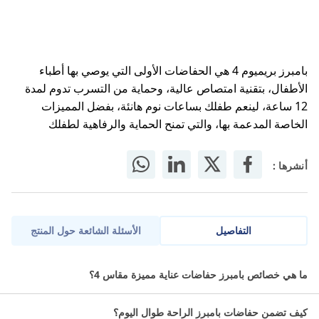
بامبرز بريميوم 4 هي الحفاضات الأولى التي يوصي بها أطباء
الأطفال، بتقنية امتصاص عالية، وحماية من التسرب تدوم لمدة
12 ساعة، لينعم طفلك بساعات نوم هانئة، بفضل المميزات
الخاصة المدعمة بها، والتي تمنح الحماية والرفاهية لطفلك
أنشرها :
التفاصيل
الأسئلة الشائعة حول المنتج
حفاضات بامبرز عناية مميزة الجديدة هي الحفاض الأول والوحيد الذي
ما هي خصائص بامبرز حفاضات عناية مميزة مقاس 4؟
يحتوي على 3 قنوات امتصاص تستخدم سعة الحفاض الكاملة ، مما يوفر
جفافاً طوال الليل وحماية من التسرب تصل إلى 100٪. حتى يتمكن
كيف تضمن حفاضات بامبرز الراحة طوال اليوم؟
طفلك من النوم بهدوء طوال الليل.