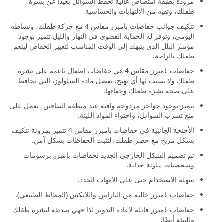
مزودة بطبقة امتصاص عالية تحفظ السوائل بعيدًا عن بشرة
طفلك، وتقيه من الالتهابات والحساسية.
تتكيف جوانب حفاضات بامبرز مقاس 4 مع حركة طفلك، ونشاطه
اليومي، وتوفر له الحماية القصوى في النهار والليل تتميز بوجود
مؤشر البلل الذي ينبهك إلى الوقت المناسب لتغيير الحفاض لينعم
طفلك بالراحة.
حفاضات بامبرز مقاس 4 هي حفاضات اطفال ناعمة على بشرة
طفلك ولا تسبب لها أي تهيج، بفضل مادة السلولوز، التي تحافظ
على صحة بشرة طفلك وجفافها.
تتميز بوجود حواجز مزدوجة واقية عند منطقة الساقين، تعمل على
منع تسرب السوائل، واحتواء المواد اللينة.
الأجنحة الجانبية في حفاضات بامبرز مقاس 4 تتميز بمرونة تتكيف
بشكل مريح مع خصر طفلك، لتثبت الحفاظات بشكل آمن.
تم تصميم الشكل الخارجي الجديد لحفاضات بامبرز برسومات
وشخصيات ملونة جذابة.
سهلة الاستخدام حتى على الأمهات الجدد.
حفاضات بامبرز خالية من البارابين واللاتكس (المطاط الطبيعي).
حفاضات بامبرز قابلة لإعادة التدوير لذا فهي صديقة لبشرة طفلك
وللبيئة أيضًا.