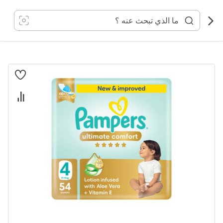
خطي
لى
لمحتوى
انتقل
إلى
النهاية
معرض
الصور