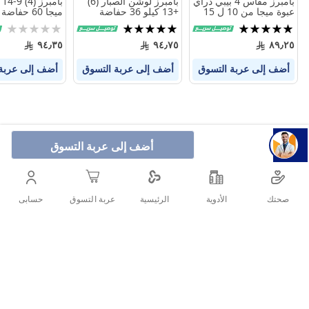
بامبرز مقاس 4 بيبي دراي
بامبرز لوشن الصبار (6)
با
عبوة ميجا من 10 ل 15
+13 كيلو 36 حفاضة
ميجا 60 حفاضة
كيلو (56 حفاضة)
تقييم:
تقييم:
Rating:
0%
100%
100%
٩٤٫٣٥
٩٤٫٧٥
٨٩٫٢٥
أضف إلى عربة التسوق
أضف إلى عربة التسوق
أضف إلى عربة
أضف إلى عربة التسوق
صحتك
الأدوية
حسابى
الرئيسية
عربة التسوق