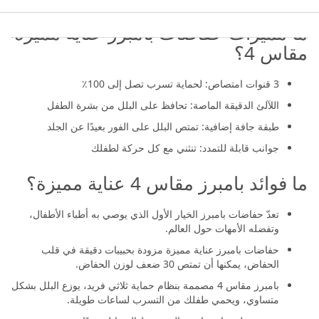
ما مميزات حفاضات بامبرز عناية مميزة
مقاس 4؟
3 قنوات امتصاص: لحماية تسرب تصل إلى 100٪
اللآلئ الدقيقة الماصة: تحافظ على البلل من بشرة الطفل
طبقة جافة إضافية: تمتص البلل على الفور بعيدًا عن الجلد
جوانب قابلة للتمدد: تنثني مع كل حركة لطفلك
ما فوائد بامبرز مقاس 4 عناية مميزة؟
تعدّ حفاضات بامبرز الخيار الأول الذي يوصي به أطباء الأطفال،
وتفضله الأمهات حول العالم.
حفاضات بامبرز عناية مميزة مزودة بحبيبات دقيقة في قلب
الحفاض، يمكنها أن تمتص 30 ضعف لوزن الحفاض.
بامبرز مقاس 4 مصممة بنظام حماية ثلاثي فريد، يوزع البلل بشكل
متساوي، ويحمي طفلك من التسرب لساعات طويلة.