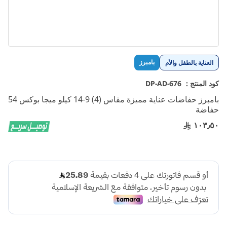
تخطي
بامبرز
العناية بالطفل والأم
إلى
بداية
كود المنتج :
DP-AD-676
معرض
بامبرز حفاضات عناية مميزة مقاس (4) 9-14 كيلو ميجا بوكس 54
الصور
حفاضة
١٠٣٫٥٠