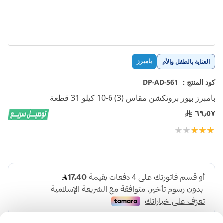
تخطي
بامبرز
العناية بالطفل والأم
إلى
بداية
كود المنتج :
DP-AD-561
معرض
بامبرز بيور بروتكشن مقاس (3) 6-10 كيلو 31 قطعة
الصور
٦٩٫٥٧
تقييم:
100
60
% of