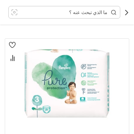
خطي
لى
لمحتوى
انتقل
إلى
النهاية
معرض
الصور