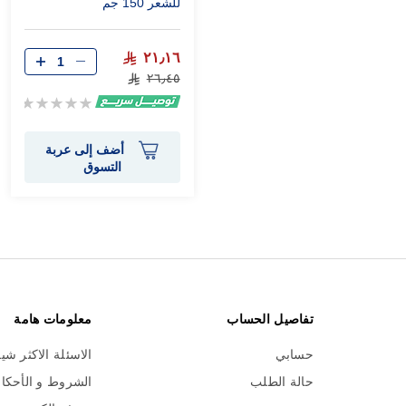
للشعر 150 جم
٢١٫١٦
٢٦٫٤٥
Rating:
0%
أضف إلى عربة
التسوق
تفاصيل الحساب
معلومات هامة
حسابي
الاسئلة الاكثر شي
حالة الطلب
الشروط و الأحكا