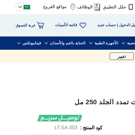
مواقع الفروع
حمّل التطبيق
الوظائف
قائمة الأمنيات
ل الدخول
حساب جديد
عربة التسوق
خصية
الأجهزة الطبية
العناية بالفم والأسنان
فيتابيوتكس
تغيير
د الجلد 250 مل
كود المنتج :
LT-SA-303