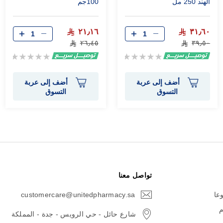
الهند 250 مل
100جم
٢١٫١٦
٣١٫٦٠
٢٦٫٤٥
٣٩٫٥٠
Rating:
Rating:
0%
0%
أضف إلى عربة
أضف إلى عربة
التسوق
التسوق
تواصل معنا
وعا
customercare@unitedpharmacy.sa
icon-
email
م
شارع حائل - حي الرويس - جدة - المملكة