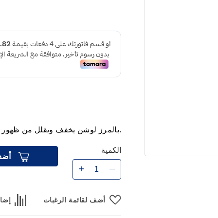
.بالمرز لوشن يخفف ويقلل من ظهور علا
الكمية
أضف
أضف لقائمة الرغبات
إضاف