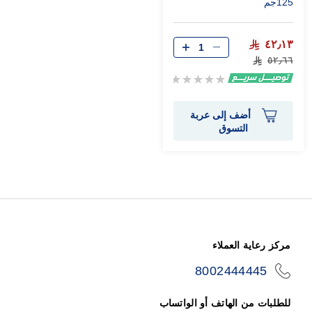
125جم
٤٢٫١٣
٥٢٫٦٦
Rating:
0%
أضف إلى عربة
التسوق
مركز رعاية العملاء
8002444445
icon-
phone
للطلبات من الهاتف أو الواتساب