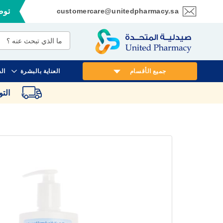
customercare@unitedpharmacy.sa
توصي
تخطي
إلى
المحتوى
جميع الأقسام
العناية بالبشرة
ال
الت
انتقل
إلى
النهاية
معرض
الصور