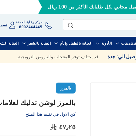
ل مجاني لكل طلباتك الأكثر من 100 ريال
مركز رعاية العملاء
تسجي
8002444445
فيتامينات
الأدوية
العناية بالطفل والأم
العناية بالشعر
العناية الش
وصيل الي
:
جدة
قد يختلف توفر المنتجات والعروض الترويجية.
بالمرز
بالمرز لوشن تدليك لعلامات تمد
كن الاول في تقييم هذا المنتج
٤٧٫٢٥