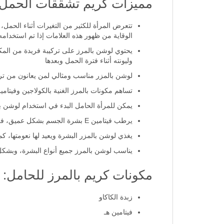
مميزات كريم تشققات الحمل:
تتعرض المرأة للكثير من التغيرات أثناء الحمل
الوقاية من ظهور هذه العلامات إذا تم استخدام
يحتوي لوشن بالمرز على تركيبة فريدة من المكو
وليونته أثناء فترة الحمل وبعدها
لوشن بالمزر مناسب ومثالي لمن يعانون من تره
تساهم مكونات بالمرز الغنية بالكولاجين وفيتامين E في ترطيب الأماكن المعرضة لخطر علامات تمدد الجلد بشكل مضاعف، مثل الأرداف والفخذين 
يمكن للمرأة الحامل البدء في استخدام لوشن با
يرطب فيتامين E بشرة الجسم بشكل عميق، في حين تساعد زبدة الكاكاو الموجودة ضمن مكونات لوشن بالمرز في منع وتقليل علامات التمدد
يغذي لوشن بالمزر البشرة ويعيد لها نعومتها، ك
يناسب لوشن بالمرز جميع أنواع البشرة، وبشك
مكونات كريم بالمرز للحامل:
زبدة الكاكاو
فيتامين هـ